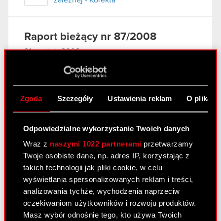
zależnej - Korekta
Raport bieżący nr 87/2008
31 grudnia 2008
Terminy przekazywania raportów
PDF
okresowych w 2009 roku
Zgoda
Szczegóły
Ustawienia reklam
O plikach
Raport bieżący nr 86/2008
Odpowiedzialne wykorzystanie Twoich danych
31 grudnia 2008
Wraz z
naszymi 1022 partnerami
przetwarzamy
Zaprzestanie konsolidowania spółki
Twoje osobiste dane, np. adres IP, korzystając z
PDF
zależnej
takich technologii jak pliki cookie, w celu
wyświetlania spersonalizowanych reklam i treści,
analizowania tychże, wychodzenia naprzeciw
Raport bieżący nr 85/2008
oczekiwaniom użytkowników i rozwoju produktów.
22 grudnia 2008
Masz wybór odnośnie tego, kto używa Twoich