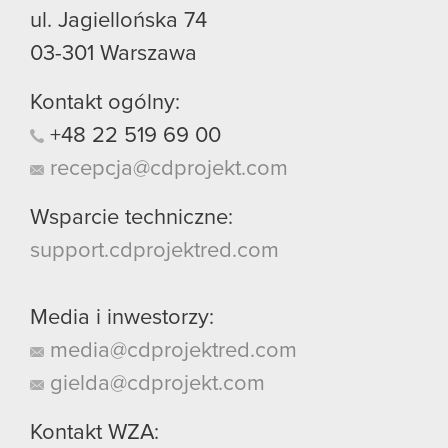
ul. Jagiellońska 74
03-301
Warszawa
Kontakt ogólny:
+48
22
519
69
00
recepcja@cdprojekt.com
Wsparcie techniczne:
support.cdprojektred.com
Media i inwestorzy:
media@cdprojektred.com
gielda@cdprojekt.com
Kontakt WZA: