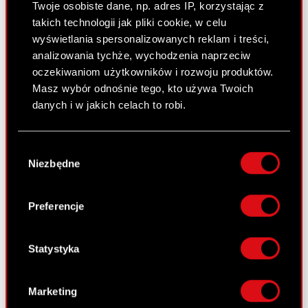
Twoje osobiste dane, np. adres IP, korzystając z
Raport bieżący nr 63/2008
takich technologii jak pliki cookie, w celu
19 czerwca 2008
wyświetlania spersonalizowanych reklam i treści,
analizowania tychże, wychodzenia naprzeciw
Realizacja postanowień umowy
PDF
oczekiwaniom użytkowników i rozwoju produktów.
strategicznej w części korporacyjnej
Masz wybór odnośnie tego, kto używa Twoich
danych i w jakich celach to robi.
Raport bieżący nr 62/2008
Jeśli wyrazisz na to zgodę, chcielibyśmy również:
16 czerwca 2008
Wybór
Gromadzić dane dotyczące Twojej
Niezbędne
zgody
Postanowienie Sądu Rejonowego w
lokalizacji geograficznej z dokładnością nawet
PDF
do kilku metrów
Nowym Sączu o oddaleniu wniosku
Identyfikować Twoje urządzenie, aktywnie
ZATRA S.A. o upadłości OPTIMUS S.A.
Preferencje
analizując charakteryzującego je zbiory
danych (fingerprinting, czyli wirtualny odcisk
palca)
Statystyka
Raport bieżący nr 61/2008
Dowiedz się więcej odnośnie tego, jak Twoje
13 czerwca 2008
osobiste dane są przetwarzane oraz ustaw własne
Marketing
preferencje w
sekcji szczegółów
. W Deklaracji
Projekty uchwał Zwyczajnego Walnego