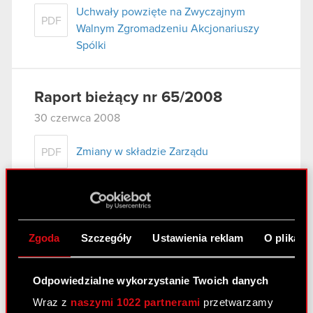
Uchwały powzięte na Zwyczajnym
PDF
Walnym Zgromadzeniu Akcjonariuszy
Spólki
Raport bieżący nr 65/2008
30 czerwca 2008
Zmiany w składzie Zarządu
PDF
Raport bieżący nr 64/2008
19 czerwca 2008
Zgoda
Szczegóły
Ustawienia reklam
O plikach
Zawarcie znaczącej umowy
PDF
Odpowiedzialne wykorzystanie Twoich danych
Wraz z
naszymi 1022 partnerami
przetwarzamy