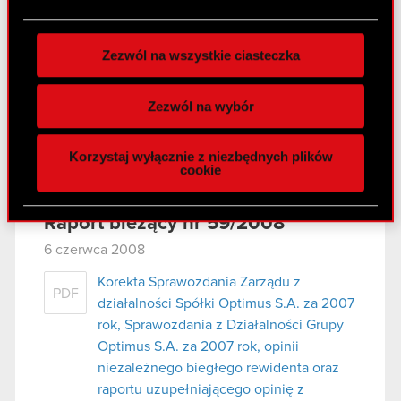
PDF
plików cookie możesz zmienić lub wycofać swoją
Zgromadzenia Spółki
zgodę w dowolnej chwili.
Zezwól na wszystkie ciasteczka
Wykorzystujemy pliki cookie do
Raport bieżący nr 60/2008
spersonalizowania treści i reklam, aby oferować
7 czerwca 2008
Zezwól na wybór
funkcje społecznościowe i analizować ruch w
Informacja o Zwołaniu Zwyczajnego
naszej witrynie. Informacje o tym, jak korzystasz
PDF
Korzystaj wyłącznie z niezbędnych plików
Walnego Zgromadzenia Spólki
z naszej witryny, udostępniamy partnerom
cookie
społecznościowym, reklamowym i analitycznym.
Partnerzy mogą połączyć te informacje z innymi
Raport bieżący nr 59/2008
danymi otrzymanymi od Ciebie lub uzyskanymi
podczas korzystania z ich usług. Kontynuując
6 czerwca 2008
korzystanie z naszej witryny, zgadasz się na
Korekta Sprawozdania Zarządu z
używanie plików cookie.
PDF
działalności Spółki Optimus S.A. za 2007
rok, Sprawozdania z Działalności Grupy
Optimus S.A. za 2007 rok, opinii
niezależnego biegłego rewidenta oraz
raportu uzupełniającego opinię z