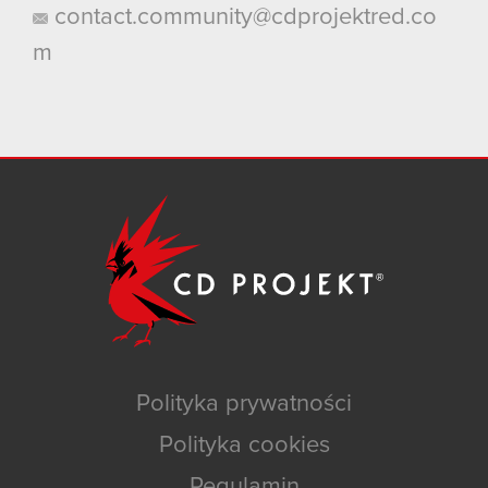
contact.community@cdprojektred.co
m
Polityka prywatności
Polityka cookies
Regulamin