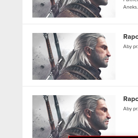
Anek
Rapo
Aby pr
Rapo
Aby pr