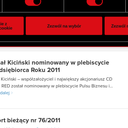
i plików cookie możesz zmienić lub wycofać swoją zgodę w dowol
ie do spersonalizowania treści i reklam, aby oferować funkcje 
itrynie. Informacje o tym, jak korzystasz z naszej witryny, ud
ie z
Zezwól na wybór
Zezwól n
owym i analitycznym. Partnerzy mogą połączyć te informacje z
cookie
 uzyskanymi podczas korzystania z ich usług. Kontynuując korzy
akcjonariuszami Spółki
lików cookie.
ał Kiciński nominowany w plebiscycie
dsiębiorca Roku 2011
 Kiciński – współzałożyciel i największy akcjonariusz CD
t RED został nominowany w plebiscycie Pulsu Biznesu i…
dalej
rt bieżący nr 76/2011