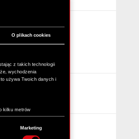
O plikach cookies
ając z takich technologii
chże, wychodzenia
kto używa Twoich danych i
o kilku metrów
anych (fingerprinting,
Marketing
łasne preferencje w
sekcji