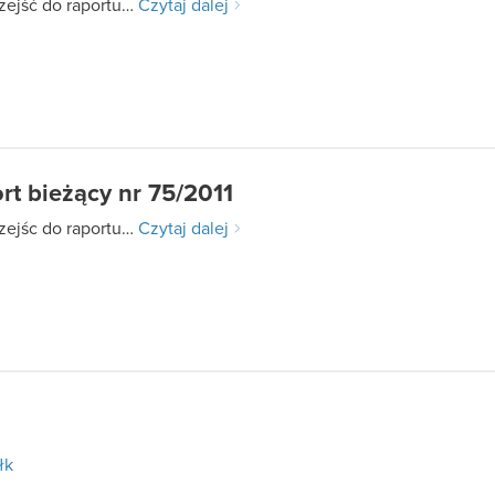
zejść do raportu…
Czytaj dalej
rt bieżący nr 75/2011
zejśc do raportu…
Czytaj dalej
łk