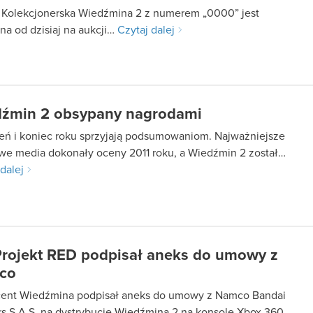
 Kolekcjonerska Wiedźmina 2 z numerem „0000” jest
na od dzisiaj na aukcji…
Czytaj dalej
źmin 2 obsypany nagrodami
eń i koniec roku sprzyjają podsumowaniom. Najważniejsze
we media dokonały oceny 2011 roku, a Wiedźmin 2 został…
dalej
rojekt RED podpisał aneks do umowy z
co
ent Wiedźmina podpisał aneks do umowy z Namco Bandai
rs S.A.S. na dystrybucję Wiedźmina 2 na konsolę Xbox 360.