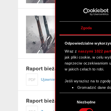
Rapo
Aby pr
Zgoda
Odpowiedzialne wykorzys
Wraz z
naszymi 1022 par
jak pliki cookie, w celu w
naprzeciw oczekiwaniom u
Raport bieżący nr 77/2011
w jakich celach to robi.
Ujawnienie informacji dotyczącej umow
PDF
Jeśli wyrazisz na to zgodę
Gromadzić dane dot
Identyfikować Twoje
Wybór
czyli wirtualny odcisk 
Raport bieżący nr 78/2011
zgody
Niezbędne
Dowiedz się więcej odnośn