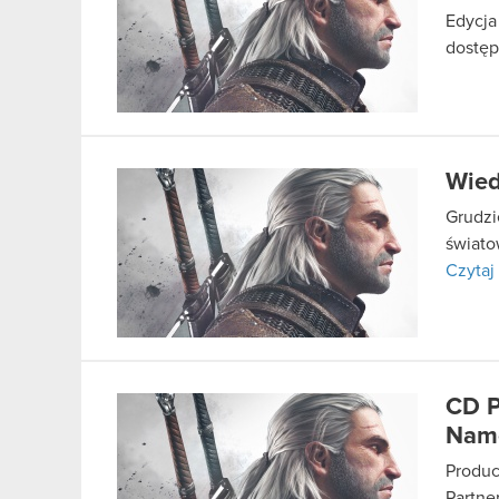
Edycja
dostęp
Wied
Grudzi
świato
Czytaj 
CD P
Nam
Produc
Partne