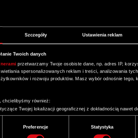
rt bieżący nr 77/2011
zejść do raportu…
Czytaj dalej
Szczegóły
Ustawienia reklam
tanie Twoich danych
tnerami
przetwarzamy Twoje osobiste dane, np. adres IP, korzyst
yświetlania spersonalizowanych reklam i treści, analizowania ty
żytkowników i rozwoju produktów. Masz wybór odnośnie tego, 
y znaczącej
, chcielibyśmy również:
yczące Twojej lokalizacji geograficznej z dokładnością nawet d
 urządzenie, aktywnie analizując charakteryzującego je zbiory d
palca)
Preferencje
Statystyka
ie tego, jak Twoje osobiste dane są przetwarzane oraz ustaw w