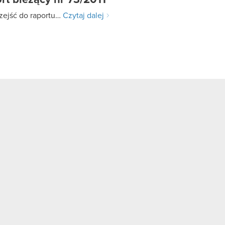
rt bieżący nr 73/2011
zejść do raportu…
Czytaj dalej
alne Zgromadzenie Akcjonariuszy Spółki
ajne Walne Zgromadzenia Akcjonariuszy Spółki
j 5% głosów na Nadzwyczajnym Walnym Zgromadzeniu