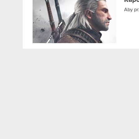
Rapo
Aby pr
Raport bieżący nr 73/2011
Uchwały podjęte przez Nadzwyczajne W
PDF
Treść uchwał podjętych przez Nadzwycz
PDF
Raport bieżący nr 74/2011
Akcjonariusze posiadający co najmnie
PDF
Akcjonariuszy Spółki