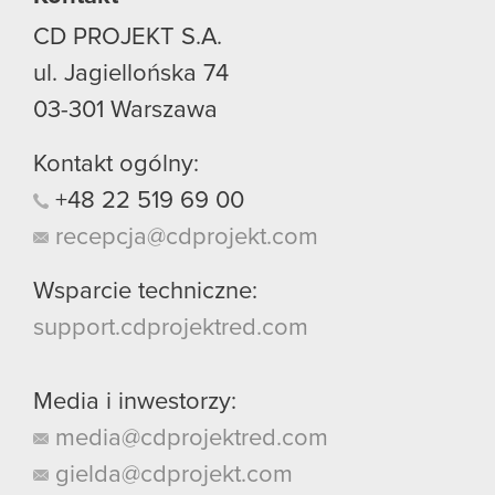
CD PROJEKT S.A.
ul. Jagiellońska 74
03-301
Warszawa
Kontakt ogólny:
+48
22
519
69
00
recepcja@cdprojekt.com
Wsparcie techniczne:
support.cdprojektred.com
Media i inwestorzy:
media@cdprojektred.com
gielda@cdprojekt.com