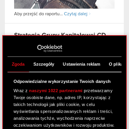
Aby przejść do raportu…
Czytaj dalej
Strategia Grupy Kapitałowej CD
Projekt Red na lata 2012-2015
Zgoda
Szczegóły
Ustawienia reklam
O plikach
Odpowiedzialne wykorzystanie Twoich danych
Wraz z
naszymi 1022 partnerami
przetwarzamy
Twoje osobiste dane, np. adres IP, korzystając z
takich technologii jak pliki cookie, w celu
Kliknij aby przejść do…
Czytaj dalej
wyświetlania spersonalizowanych reklam i treści,
analizowania tychże, wychodzenia naprzeciw
oczekiwaniom użytkowników i rozwoju produktów.