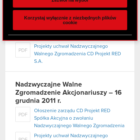
funkcje społecznościowe i analizować ruch w
naszej witrynie. Informacje o tym, jak korzystasz
Korzystaj wyłącznie z niezbędnych plików
Raport bieżący nr 69/2011
z naszej witryny, udostępniamy partnerom
cookie
społecznościowym, reklamowym i analitycznym.
Ogłoszenie o zwołaniu Nadzwyczajnego
PDF
Partnerzy mogą połączyć te informacje z innymi
Walnego Zgromadzenia
danymi otrzymanymi od Ciebie lub uzyskanymi
Projekty uchwał Nadzwyczajnego
podczas korzystania z ich usług. Kontynuując
PDF
Walnego Zgromadzenia CD Projekt RED
korzystanie z naszej witryny, zgadasz się na
S.A.
używanie plików cookie.
Nadzwyczajne Walne
Zgromadzenie Akcjonariuszy – 16
grudnia 2011 r.
Ołoszenie zarządu CD Projekt RED
PDF
Spółka Akcyjna o zwołaniu
Nadzwyczajnego Walnego Zgromadzenia
Projekty uchwał Nadzwyczajnego
PDF