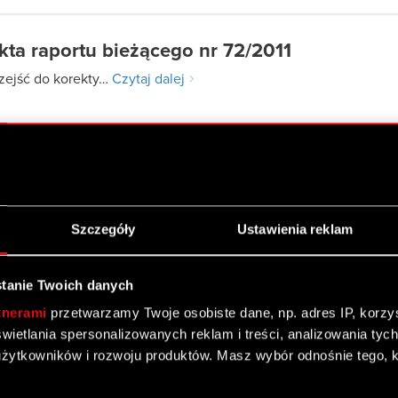
kta raportu bieżącego nr 72/2011
zejść do korekty…
Czytaj dalej
ta
Szczegóły
Ustawienia reklam
tanie Twoich danych
tnerami
przetwarzamy Twoje osobiste dane, np. adres IP, korzyst
yświetlania spersonalizowanych reklam i treści, analizowania ty
rojekt RED w walce o tytuł „Mistrza
żytkowników i rozwoju produktów. Masz wybór odnośnie tego, 
2011 roku”
 znalazła się w elitarnym gronie szesnastu spółek, które