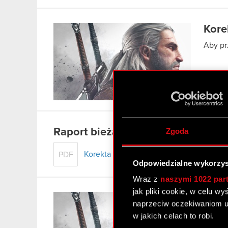
Kore
Aby pr
Raport bieżący nr 72/2011 – korek
Zgoda
Korekta raportu bieżącego 72/2011
PDF
Odpowiedzialne wykorzys
Wraz z
naszymi 1022 par
jak pliki cookie, w celu w
CD P
naprzeciw oczekiwaniom u
GPW 
w jakich celach to robi.
Spółka