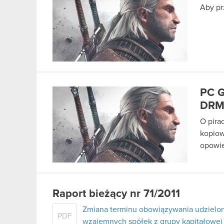
Aby pr
PC G
DR
O pira
kopiow
opowie
Raport bieżący nr 71/2011
Zmiana terminu obowiązywania udzielo
PDF
wzajemnych spółek z grupy kapitałowej