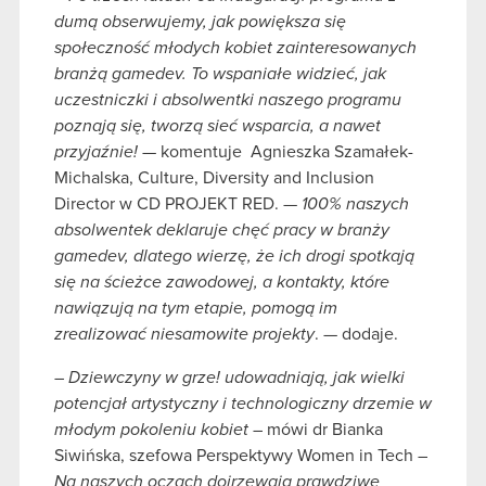
dumą obserwujemy, jak powiększa się
społeczność młodych kobiet zainteresowanych
branżą gamedev. To wspaniałe widzieć, jak
uczestniczki i absolwentki naszego programu
poznają się, tworzą sieć wsparcia, a nawet
przyjaźnie!
— komentuje Agnieszka Szamałek-
Michalska, Culture, Diversity and Inclusion
Director w CD PROJEKT RED. —
100%
naszych
absolwentek deklaruje chęć pracy w branży
gamedev, dlatego wierzę, że ich drogi spotkają
się na ścieżce zawodowej, a kontakty, które
nawiązują na tym etapie, pomogą im
zrealizować niesamowite projekty
. — dodaje.
– Dziewczyny w grze! udowadniają, jak wielki
potencjał artystyczny i technologiczny drzemie w
młodym pokoleniu kobiet
– mówi dr Bianka
Siwińska, szefowa Perspektywy Women in Tech –
Na naszych oczach dojrzewają prawdziwe