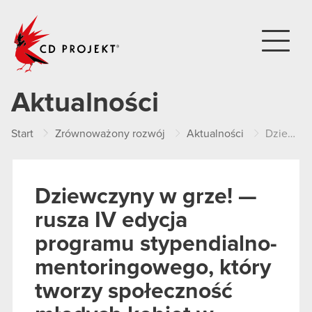
CD PROJEKT
Aktualności
Start
Zrównoważony rozwój
Aktualności
Dziewczyny w grze! — rusza IV edycja programu stypendialno-mentoringowego, który tworzy społeczność młodych kobiet w branży gamedev!
Dziewczyny w grze! —
rusza IV edycja
programu stypendialno-
mentoringowego, który
tworzy społeczność