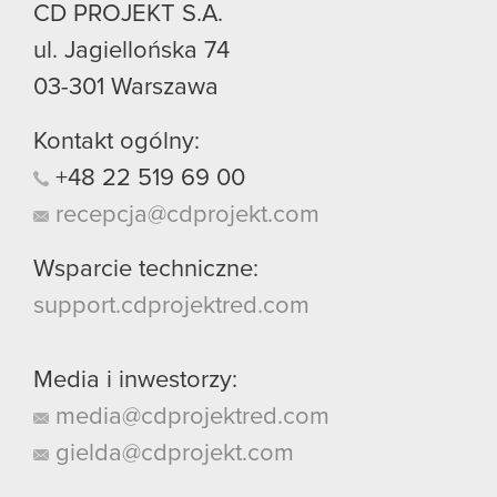
CD PROJEKT S.A.
ul. Jagiellońska 74
03-301
Warszawa
Kontakt ogólny:
+48
22
519
69
00
recepcja@cdprojekt.com
Wsparcie techniczne:
support.cdprojektred.com
Media i inwestorzy:
media@cdprojektred.com
gielda@cdprojekt.com