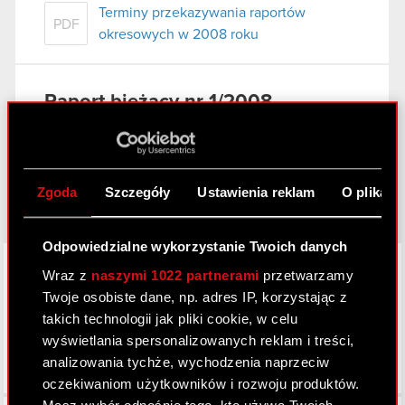
Terminy przekazywania raportów
PDF
okresowych w 2008 roku
Raport bieżący nr 1/2008
7 stycznia 2008
Powołanie prokurenta samoistnego
PDF
Zgoda
Szczegóły
Ustawienia reklam
O plikach
Odpowiedzialne wykorzystanie Twoich danych
LinkedIn
Wraz z
naszymi 1022 partnerami
przetwarzamy
Twoje osobiste dane, np. adres IP, korzystając z
takich technologii jak pliki cookie, w celu
wyświetlania spersonalizowanych reklam i treści,
analizowania tychże, wychodzenia naprzeciw
oczekiwaniom użytkowników i rozwoju produktów.