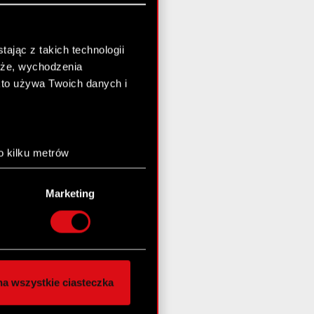
ając z takich technologii
chże, wychodzenia
kto używa Twoich danych i
o kilku metrów
anych (fingerprinting,
Marketing
łasne preferencje w
sekcji
nej chwili.
społecznościowe i
ostępniamy partnerom
a wszystkie ciasteczka
 innymi danymi
stanie z naszej witryny,