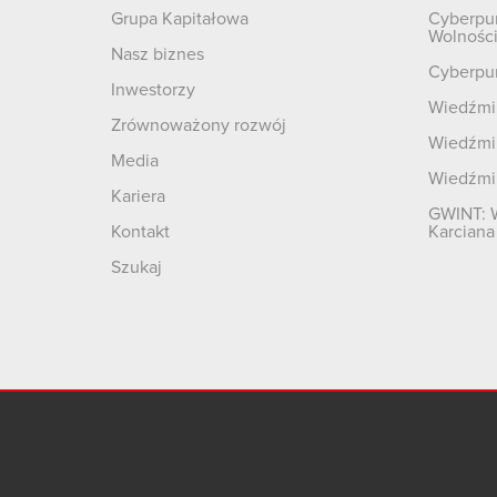
Grupa Kapitałowa
Cyberpu
Wolnośc
Nasz biznes
Cyberpu
Inwestorzy
Wiedźmin
Zrównoważony rozwój
Wiedźmin
Media
Wiedźmi
Kariera
GWINT: 
Kontakt
Karciana
Szukaj