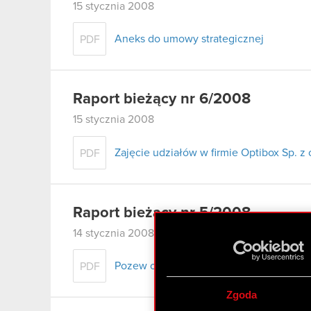
15 stycznia 2008
Aneks do umowy strategicznej
PDF
Raport bieżący nr 6/2008
15 stycznia 2008
Zajęcie udziałów w firmie Optibox Sp. z 
PDF
Raport bieżący nr 5/2008
14 stycznia 2008
Pozew o zapłatę przeciwko Zatra S.A.
PDF
Zgoda