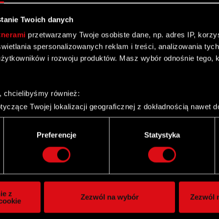
tanie Twoich danych
tnerami
przetwarzamy Twoje osobiste dane, np. adres IP, korzyst
yświetlania spersonalizowanych reklam i treści, analizowania ty
t. Warszawy XIII Wydział Gospodarczy KRS
żytkowników i rozwoju produktów. Masz wybór odnośnie tego, 
, chcielibyśmy również:
yczące Twojej lokalizacji geograficznej z dokładnością nawet d
 urządzenie, aktywnie analizując charakteryzującego je zbiory d
 przez Komornika Sądowego przy Sądzie w
palca)
Preferencje
Statystyka
ie tego, jak Twoje osobiste dane są przetwarzane oraz ustaw w
i plików cookie możesz zmienić lub wycofać swoją zgodę w dowol
ie do spersonalizowania treści i reklam, aby oferować funkcje 
itrynie. Informacje o tym, jak korzystasz z naszej witryny, ud
ie z
Zezwól na wybór
Zezwól n
owym i analitycznym. Partnerzy mogą połączyć te informacje z
cookie
owych w 2008 roku
 uzyskanymi podczas korzystania z ich usług. Kontynuując korzy