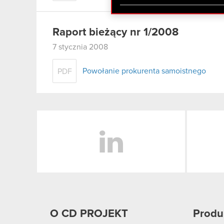
zgadasz się na używanie p
Raport bieżący nr 1/2008
7 stycznia 2008
Powołanie prokurenta samoistnego
PDF
LinkedIn
O CD PROJEKT
Produ