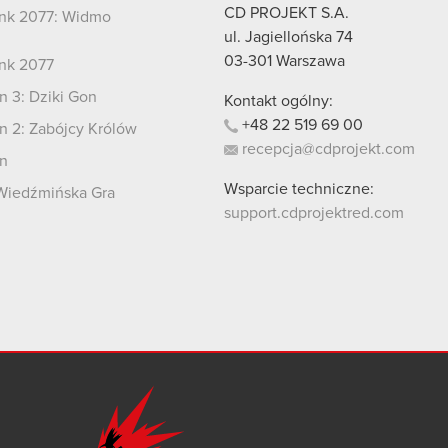
CD PROJEKT S.A.
nk 2077: Widmo
i
ul. Jagiellońska 74
03-301
Warszawa
nk 2077
 3: Dziki Gon
Kontakt ogólny:
+48
22
519
69
00
 2: Zabójcy Królów
recepcja@cdprojekt.com
n
Wsparcie techniczne:
Wiedźmińska Gra
support.cdprojektred.com