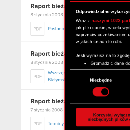
Raport bieżący nr 4/2008
Odpowiedzialne wykorzys
8 stycznia 2008
Wraz z
naszymi 1022 par
jak pliki cookie, w celu w
Postanowienie Sądu Rejonowego dla m.s
PDF
naprzeciw oczekiwaniom u
w jakich celach to robi.
Raport bieżący nr 3/2008
Jeśli wyrazisz na to zgodę
8 stycznia 2008
Gromadzić dane dot
Identyfikować Twoje
Wybór
Wszczęcie postępowania egzekucyjnego
czyli wirtualny odcisk 
PDF
zgody
Białymstoku i zajęcie wierzytelności.
Niezbędne
Dowiedz się więcej odnośn
szczegółów
. W Deklaracj
Raport bieżący nr 2/2008
Wykorzystujemy pliki cook
7 stycznia 2008
analizować ruch w naszej w
Korzystaj wyłączn
społecznościowym, reklam
niezbędnych plików 
Terminy przekazywania raportów okres
PDF
otrzymanymi od Ciebie lub