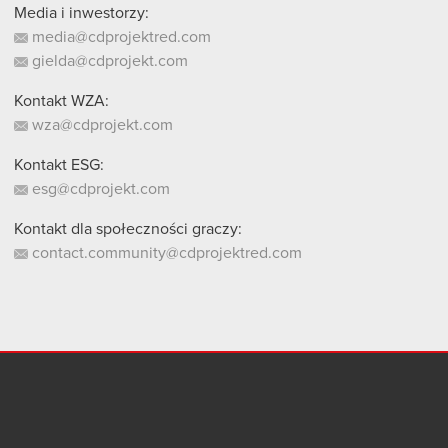
Media i inwestorzy:
media@cdprojektred.com
gielda@cdprojekt.com
Kontakt WZA:
wza@cdprojekt.com
Kontakt ESG:
esg@cdprojekt.com
Kontakt dla społeczności graczy:
contact.community@cdprojektred.com