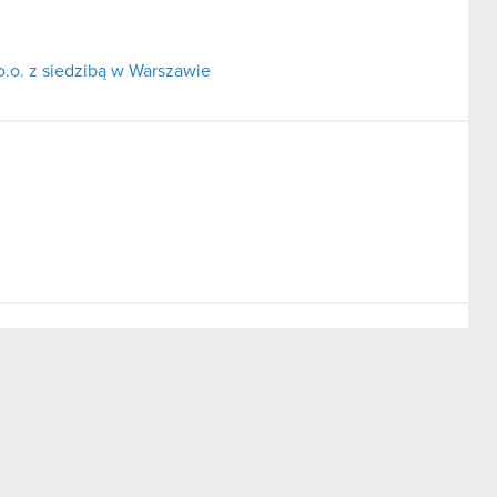
o.o. z siedzibą w Warszawie
t. Warszawy XIII Wydział Gospodarczy KRS