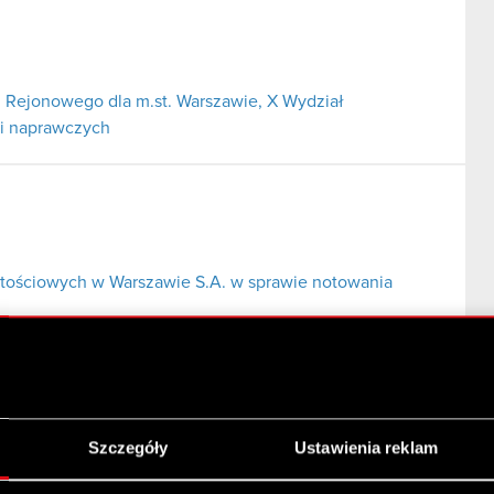
 Rejonowego dla m.st. Warszawie, X Wydział
 i naprawczych
tościowych w Warszawie S.A. w sprawie notowania
Szczegóły
Ustawienia reklam
i serii C1