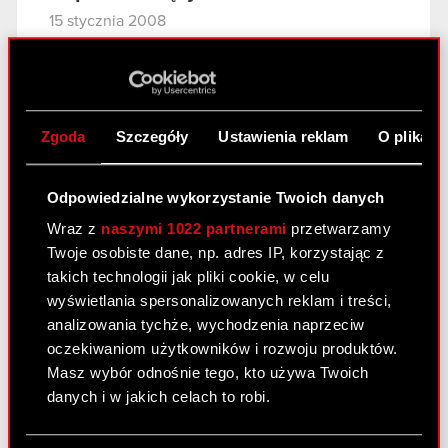
15 stycznia 2008
Aneks do umowy strategicznej
PDF
Zgoda
Szczegóły
Ustawienia reklam
O plikach
Raport bieżący nr 6/2008
15 stycznia 2008
Odpowiedzialne wykorzystanie Twoich danych
Zajęcie udziałów w firmie Optibox Sp. z
Wraz z
naszymi 1022 partnerami
przetwarzamy
PDF
o.o. z siedzibą w Warszawie
Twoje osobiste dane, np. adres IP, korzystając z
takich technologii jak pliki cookie, w celu
wyświetlania spersonalizowanych reklam i treści,
Raport bieżący nr 5/2008
analizowania tychże, wychodzenia naprzeciw
14 stycznia 2008
oczekiwaniom użytkowników i rozwoju produktów.
Masz wybór odnośnie tego, kto używa Twoich
Pozew o zapłatę przeciwko Zatra S.A.
danych i w jakich celach to robi.
PDF
Jeśli wyrazisz na to zgodę, chcielibyśmy również: