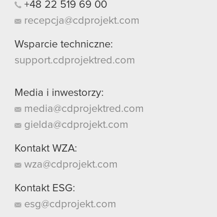
+48
22
519
69
00
recepcja@cdprojekt.com
Wsparcie techniczne:
support.cdprojektred.com
Media i inwestorzy:
media@cdprojektred.com
gielda@cdprojekt.com
Kontakt WZA:
wza@cdprojekt.com
Kontakt ESG:
esg@cdprojekt.com