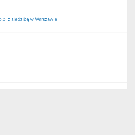
o.o. z siedzibą w Warszawie
t. Warszawy XIII Wydział Gospodarczy KRS