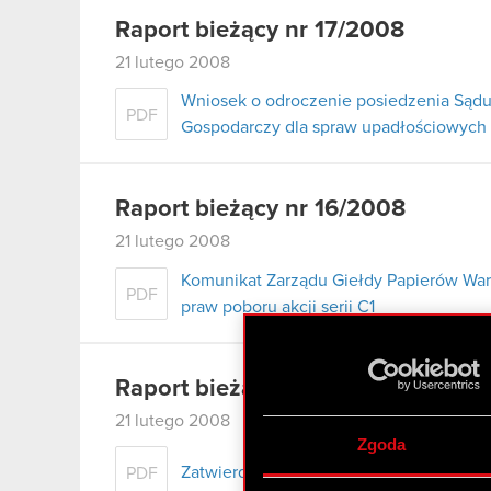
Raport bieżący nr 17/2008
21 lutego 2008
Wniosek o odroczenie posiedzenia Sądu
PDF
Gospodarczy dla spraw upadłościowych
Raport bieżący nr 16/2008
21 lutego 2008
Komunikat Zarządu Giełdy Papierów War
PDF
praw poboru akcji serii C1
Raport bieżący nr 15/2008
21 lutego 2008
Zgoda
Zatwierdzenie prospektu emisyjnego akcj
PDF