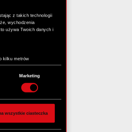
ając z takich technologii
chże, wychodzenia
kto używa Twoich danych i
o kilku metrów
anych (fingerprinting,
Marketing
łasne preferencje w
sekcji
nej chwili.
społecznościowe i
ostępniamy partnerom
a wszystkie ciasteczka
 innymi danymi
stanie z naszej witryny,