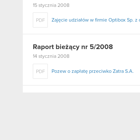
15 stycznia 2008
Zajęcie udziałów w firmie Optibox Sp. z 
PDF
Raport bieżący nr 5/2008
14 stycznia 2008
Pozew o zapłatę przeciwko Zatra S.A.
PDF
Raport bieżący nr 4/2008
8 stycznia 2008
Postanowienie Sądu Rejonowego dla m.s
PDF