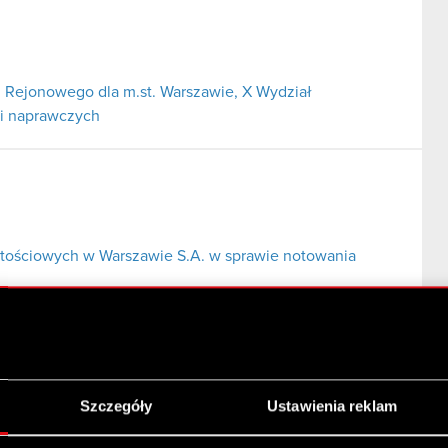
 Rejonowego dla m.st. Warszawie, X Wydział
 i naprawczych
tościowych w Warszawie S.A. w sprawie notowania
Szczegóły
Ustawienia reklam
i serii C1