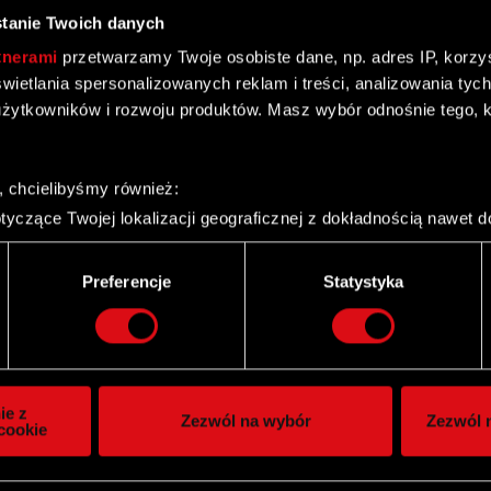
tanie Twoich danych
tnerami
przetwarzamy Twoje osobiste dane, np. adres IP, korzyst
yświetlania spersonalizowanych reklam i treści, analizowania ty
żytkowników i rozwoju produktów. Masz wybór odnośnie tego, 
, chcielibyśmy również:
yczące Twojej lokalizacji geograficznej z dokładnością nawet d
 urządzenie, aktywnie analizując charakteryzującego je zbiory d
palca)
Preferencje
Statystyka
ie tego, jak Twoje osobiste dane są przetwarzane oraz ustaw w
i plików cookie możesz zmienić lub wycofać swoją zgodę w dowol
ie do spersonalizowania treści i reklam, aby oferować funkcje 
itrynie. Informacje o tym, jak korzystasz z naszej witryny, ud
ie z
Zezwól na wybór
Zezwól n
owym i analitycznym. Partnerzy mogą połączyć te informacje z
cookie
 uzyskanymi podczas korzystania z ich usług. Kontynuując korzy
lików cookie.