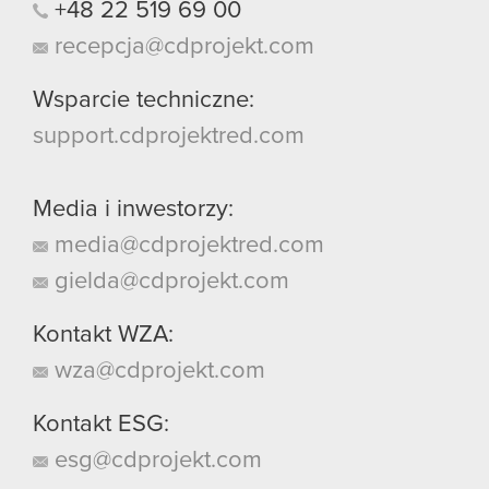
+48
22
519
69
00
recepcja@cdprojekt.com
Wsparcie techniczne:
support.cdprojektred.com
Media i inwestorzy:
media@cdprojektred.com
gielda@cdprojekt.com
Kontakt WZA:
wza@cdprojekt.com
Kontakt ESG:
esg@cdprojekt.com