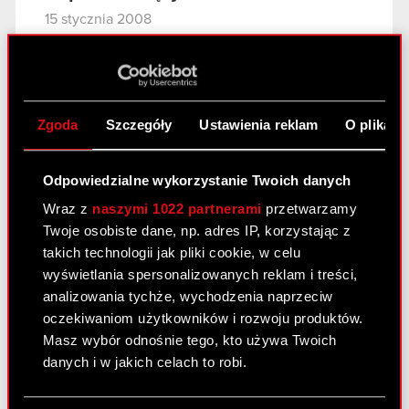
15 stycznia 2008
Aneks do umowy strategicznej
PDF
Zgoda
Szczegóły
Ustawienia reklam
O plikach
Raport bieżący nr 6/2008
15 stycznia 2008
Odpowiedzialne wykorzystanie Twoich danych
Zajęcie udziałów w firmie Optibox Sp. z
Wraz z
naszymi 1022 partnerami
przetwarzamy
PDF
o.o. z siedzibą w Warszawie
Twoje osobiste dane, np. adres IP, korzystając z
takich technologii jak pliki cookie, w celu
wyświetlania spersonalizowanych reklam i treści,
Raport bieżący nr 5/2008
analizowania tychże, wychodzenia naprzeciw
14 stycznia 2008
oczekiwaniom użytkowników i rozwoju produktów.
Masz wybór odnośnie tego, kto używa Twoich
Pozew o zapłatę przeciwko Zatra S.A.
danych i w jakich celach to robi.
PDF
Jeśli wyrazisz na to zgodę, chcielibyśmy również: