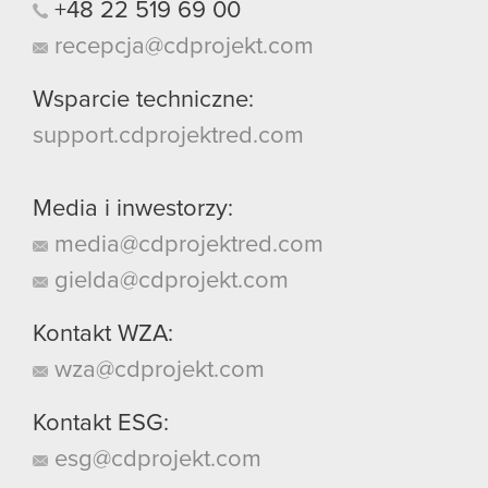
+48
22
519
69
00
recepcja@cdprojekt.com
Wsparcie techniczne:
support.cdprojektred.com
Media i inwestorzy:
media@cdprojektred.com
gielda@cdprojekt.com
Kontakt WZA:
wza@cdprojekt.com
Kontakt ESG:
esg@cdprojekt.com