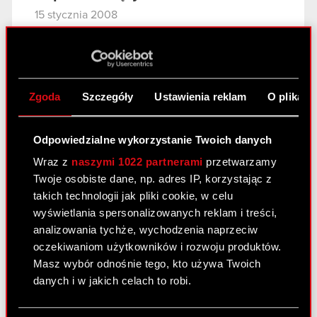
15 stycznia 2008
Aneks do umowy strategicznej
PDF
Zgoda
Szczegóły
Ustawienia reklam
O plikach
Raport bieżący nr 6/2008
15 stycznia 2008
Odpowiedzialne wykorzystanie Twoich danych
Zajęcie udziałów w firmie Optibox Sp. z
Wraz z
naszymi 1022 partnerami
przetwarzamy
PDF
o.o. z siedzibą w Warszawie
Twoje osobiste dane, np. adres IP, korzystając z
takich technologii jak pliki cookie, w celu
wyświetlania spersonalizowanych reklam i treści,
Raport bieżący nr 5/2008
analizowania tychże, wychodzenia naprzeciw
14 stycznia 2008
oczekiwaniom użytkowników i rozwoju produktów.
Masz wybór odnośnie tego, kto używa Twoich
Pozew o zapłatę przeciwko Zatra S.A.
danych i w jakich celach to robi.
PDF
Jeśli wyrazisz na to zgodę, chcielibyśmy również: