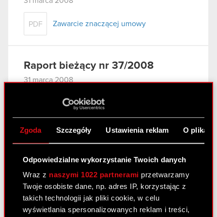
31 marca 2008
Zawarcie znaczącej umowy
PDF
Raport bieżący nr 37/2008
31 marca 2008
Wniosek do Sądu Rejonowego w
PDF
Warszawie o odroczenie posiedzenia
Sądu
Zgoda
Szczegóły
Ustawienia reklam
O plikach
Raport bieżący nr 36/2008
Odpowiedzialne wykorzystanie Twoich danych
27 marca 2008
Wraz z
naszymi 1022 partnerami
przetwarzamy
Twoje osobiste dane, np. adres IP, korzystając z
Aneks nr 2 w sprawie prolongaty terminu
PDF
takich technologii jak pliki cookie, w celu
spłaty wierzytelności do Porozumienia z
wyświetlania spersonalizowanych reklam i treści,
11 października 2007 r. - zmiana