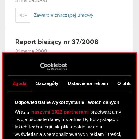
31 marca 2008
Zawarcie znaczącej umowy
PDF
Raport bieżący nr 37/2008
31 marca 2008
Wniosek do Sądu Rejonowego w
PDF
Warszawie o odroczenie posiedzenia
Sądu
Zgoda
Szczegóły
Ustawienia reklam
O plikach
Raport bieżący nr 36/2008
Odpowiedzialne wykorzystanie Twoich danych
27 marca 2008
Wraz z
naszymi 1022 partnerami
przetwarzamy
Twoje osobiste dane, np. adres IP, korzystając z
Aneks nr 2 w sprawie prolongaty terminu
PDF
takich technologii jak pliki cookie, w celu
spłaty wierzytelności do Porozumienia z
wyświetlania spersonalizowanych reklam i treści,
11 października 2007 r. - zmiana