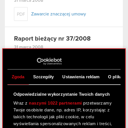
31 marca 2008
Zawarcie znaczącej umowy
PDF
Raport bieżący nr 37/2008
31 marca 2008
Wniosek do Sądu Rejonowego w
PDF
Warszawie o odroczenie posiedzenia
Sądu
Zgoda
Szczegóły
Ustawienia reklam
O plikach
Raport bieżący nr 36/2008
Odpowiedzialne wykorzystanie Twoich danych
27 marca 2008
Wraz z
naszymi 1022 partnerami
przetwarzamy
Twoje osobiste dane, np. adres IP, korzystając z
Aneks nr 2 w sprawie prolongaty terminu
PDF
takich technologii jak pliki cookie, w celu
spłaty wierzytelności do Porozumienia z
wyświetlania spersonalizowanych reklam i treści,
11 października 2007 r. - zmiana