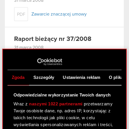
31 marca 2008
Zawarcie znaczącej umowy
PDF
Raport bieżący nr 37/2008
31 marca 2008
Wniosek do Sądu Rejonowego w
PDF
Warszawie o odroczenie posiedzenia
Sądu
Zgoda
Szczegóły
Ustawienia reklam
O plikach
Raport bieżący nr 36/2008
Odpowiedzialne wykorzystanie Twoich danych
27 marca 2008
Wraz z
naszymi 1022 partnerami
przetwarzamy
Twoje osobiste dane, np. adres IP, korzystając z
Aneks nr 2 w sprawie prolongaty terminu
PDF
takich technologii jak pliki cookie, w celu
spłaty wierzytelności do Porozumienia z
wyświetlania spersonalizowanych reklam i treści,
11 października 2007 r. - zmiana