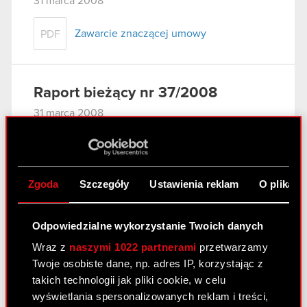
31 marca 2008
Zawarcie znaczącej umowy
PDF
Raport bieżący nr 37/2008
31 marca 2008
Wniosek do Sądu Rejonowego w
PDF
Warszawie o odroczenie posiedzenia
Sądu
Zgoda
Szczegóły
Ustawienia reklam
O plikach
Raport bieżący nr 36/2008
Odpowiedzialne wykorzystanie Twoich danych
27 marca 2008
Wraz z
naszymi 1022 partnerami
przetwarzamy
Twoje osobiste dane, np. adres IP, korzystając z
Aneks nr 2 w sprawie prolongaty terminu
PDF
takich technologii jak pliki cookie, w celu
spłaty wierzytelności do Porozumienia z
wyświetlania spersonalizowanych reklam i treści,
11 października 2007 r. - zmiana