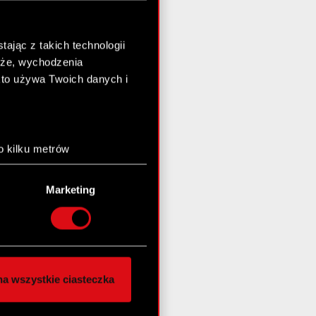
ając z takich technologii
chże, wychodzenia
kto używa Twoich danych i
o kilku metrów
anych (fingerprinting,
Marketing
łasne preferencje w
sekcji
nej chwili.
społecznościowe i
ostępniamy partnerom
a wszystkie ciasteczka
 innymi danymi
stanie z naszej witryny,