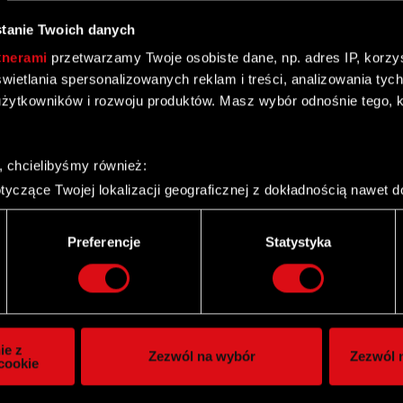
ego
tanie Twoich danych
tnerami
przetwarzamy Twoje osobiste dane, np. adres IP, korzyst
yświetlania spersonalizowanych reklam i treści, analizowania ty
żytkowników i rozwoju produktów. Masz wybór odnośnie tego, 
bowiązkowych składek ZUS za miesiąc luty 2008 r.
, chcielibyśmy również:
yczące Twojej lokalizacji geograficznej z dokładnością nawet d
 urządzenie, aktywnie analizując charakteryzującego je zbiory d
palca)
Preferencje
Statystyka
ie tego, jak Twoje osobiste dane są przetwarzane oraz ustaw w
i plików cookie możesz zmienić lub wycofać swoją zgodę w dowol
ie do spersonalizowania treści i reklam, aby oferować funkcje 
itrynie. Informacje o tym, jak korzystasz z naszej witryny, ud
ie z
Zezwól na wybór
Zezwól n
owym i analitycznym. Partnerzy mogą połączyć te informacje z
cookie
 uzyskanymi podczas korzystania z ich usług. Kontynuując korzy