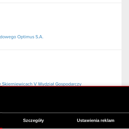
ładowego Optimus S.A.
 Skierniewicach V Wydział Gospodarczy
Szczegóły
Ustawienia reklam