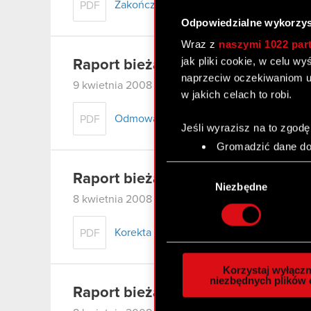
Zakończenie postępowania egzekucyjn
PDF
Odpowiedzialne wykorzys
Wraz z
naszymi 1022 par
jak pliki cookie, w celu w
Raport bieżący nr 44/2008
naprzeciw oczekiwaniom u
9 kwietnia 2008
w jakich celach to robi.
Odmowa odroczenia terminu płatności o
PDF
Jeśli wyrazisz na to zgodę
Gromadzić dane dot
Identyfikować Twoje
Wybór
czyli wirtualny odcisk 
Raport bieżący nr 43/2008
zgody
Niezbędne
Dowiedz się więcej odnośn
8 kwietnia 2008
szczegółów
. W Deklaracj
Korekta
PDF
Wykorzystujemy pliki cook
analizować ruch w naszej w
Korzystaj wyłączn
społecznościowym, reklam
niezbędnych plików 
Raport bieżący nr 42/2008
otrzymanymi od Ciebie lub