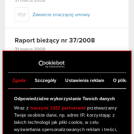
31 marca 2008
Zawarcie znaczącej umowy
PDF
Raport bieżący nr 37/2008
31 marca 2008
Wniosek do Sądu Rejonowego w
PDF
Warszawie o odroczenie posiedzenia
Sądu
Zgoda
Szczegóły
Ustawienia reklam
O plikach
Raport bieżący nr 36/2008
Odpowiedzialne wykorzystanie Twoich danych
27 marca 2008
Wraz z
naszymi 1022 partnerami
przetwarzamy
Twoje osobiste dane, np. adres IP, korzystając z
Aneks nr 2 w sprawie prolongaty terminu
PDF
takich technologii jak pliki cookie, w celu
spłaty wierzytelności do Porozumienia z
wyświetlania spersonalizowanych reklam i treści,
11 października 2007 r. - zmiana