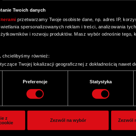
ego
tanie Twoich danych
tnerami
przetwarzamy Twoje osobiste dane, np. adres IP, korzyst
yświetlania spersonalizowanych reklam i treści, analizowania ty
żytkowników i rozwoju produktów. Masz wybór odnośnie tego, 
bowiązkowych składek ZUS za miesiąc luty 2008 r.
, chcielibyśmy również:
yczące Twojej lokalizacji geograficznej z dokładnością nawet d
 urządzenie, aktywnie analizując charakteryzującego je zbiory d
palca)
Preferencje
Statystyka
ie tego, jak Twoje osobiste dane są przetwarzane oraz ustaw w
i plików cookie możesz zmienić lub wycofać swoją zgodę w dowol
ie do spersonalizowania treści i reklam, aby oferować funkcje 
itrynie. Informacje o tym, jak korzystasz z naszej witryny, ud
ie z
Zezwól na wybór
Zezwól n
owym i analitycznym. Partnerzy mogą połączyć te informacje z
cookie
 uzyskanymi podczas korzystania z ich usług. Kontynuując korzy