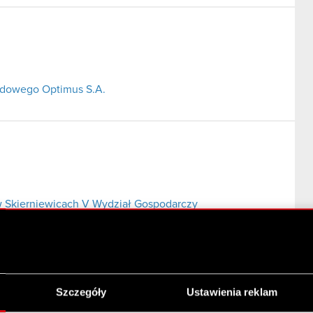
ładowego Optimus S.A.
 Skierniewicach V Wydział Gospodarczy
Szczegóły
Ustawienia reklam