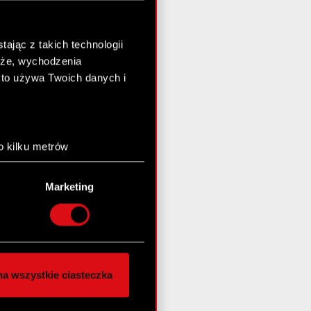
ając z takich technologii
chże, wychodzenia
kto używa Twoich danych i
o kilku metrów
anych (fingerprinting,
Marketing
łasne preferencje w
sekcji
nej chwili.
społecznościowe i
ostępniamy partnerom
a wszystkie ciasteczka
 innymi danymi
stanie z naszej witryny,