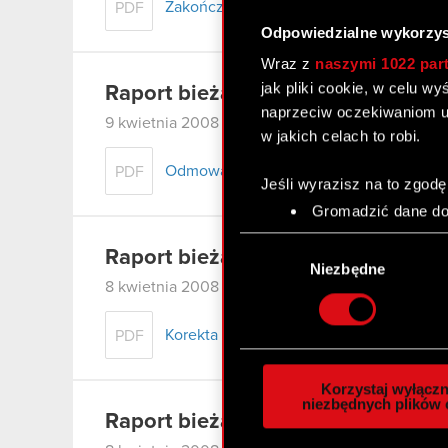
Zakończenie postępowania egzekucyjn
PDF
Odpowiedzialne wykorzys
Wraz z
naszymi 1022 par
jak pliki cookie, w celu w
Raport bieżący nr 44/2008
naprzeciw oczekiwaniom u
9 kwietnia 2008
w jakich celach to robi.
Odmowa odroczenia terminu płatności o
PDF
Jeśli wyrazisz na to zgodę
Gromadzić dane dot
Identyfikować Twoje
Wybór
czyli wirtualny odcisk 
Raport bieżący nr 43/2008
zgody
Niezbędne
Dowiedz się więcej odnośn
8 kwietnia 2008
szczegółów
. W Deklaracj
Korekta
PDF
Wykorzystujemy pliki cook
analizować ruch w naszej w
Korzystaj wyłączn
społecznościowym, reklam
niezbędnych plików 
Raport bieżący nr 42/2008
otrzymanymi od Ciebie lub