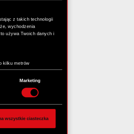
ając z takich technologii
chże, wychodzenia
kto używa Twoich danych i
o kilku metrów
anych (fingerprinting,
Marketing
łasne preferencje w
sekcji
nej chwili.
społecznościowe i
ostępniamy partnerom
a wszystkie ciasteczka
 innymi danymi
stanie z naszej witryny,