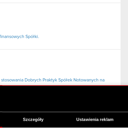
finansowych Spółki.
 stosowania Dobrych Praktyk Spółek Notowanych na
Szczegóły
Ustawienia reklam
S.A. przez Zbigniewa Jakubasa wraz podmiotami