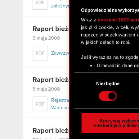
PDF
zależnymi
Odpowiedzialne wykorzys
Wraz z
naszymi 1022 par
jak pliki cookie, w celu w
Raport bieżący nr 54/2008
naprzeciw oczekiwaniom u
6 maja 2008
w jakich celach to robi.
Zawezwanie Spółki do próby ugodowej 
PDF
Jeśli wyrazisz na to zgodę
Gromadzić dane dot
Identyfikować Twoje
Wybór
czyli wirtualny odcisk 
Raport bieżący nr 53/2008
zgody
Niezbędne
Dowiedz się więcej odnośn
5 maja 2008
szczegółów
. W Deklaracj
Rejestracja akcji serii C1 w rejestrze 
PDF
Wartościowych S.A.
Wykorzystujemy pliki cook
analizować ruch w naszej w
Korzystaj wyłączn
społecznościowym, reklam
niezbędnych plików 
Raport bieżący nr 52/2008
otrzymanymi od Ciebie lub