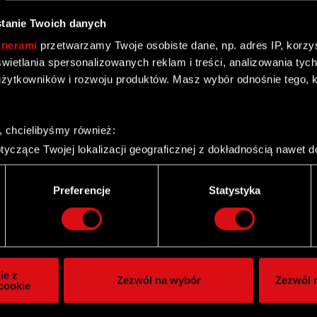
tanie Twoich danych
tnerami
przetwarzamy Twoje osobiste dane, np. adres IP, korzyst
yświetlania spersonalizowanych reklam i treści, analizowania ty
żytkowników i rozwoju produktów. Masz wybór odnośnie tego, 
przez Pana Michała Dębskiego
, chcielibyśmy również:
yczące Twojej lokalizacji geograficznej z dokładnością nawet d
 urządzenie, aktywnie analizując charakteryzującego je zbiory d
palca)
Preferencje
Statystyka
ie tego, jak Twoje osobiste dane są przetwarzane oraz ustaw w
i plików cookie możesz zmienić lub wycofać swoją zgodę w dowol
prowadzonym przez Krajowy Depozyt Papierów
ie do spersonalizowania treści i reklam, aby oferować funkcje 
itrynie. Informacje o tym, jak korzystasz z naszej witryny, ud
ie z
Zezwól na wybór
Zezwól n
owym i analitycznym. Partnerzy mogą połączyć te informacje z
cookie
 uzyskanymi podczas korzystania z ich usług. Kontynuując korzy