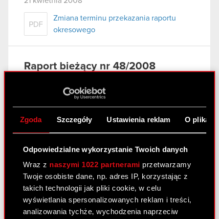
21 kwietnia 2008
Zmiana terminu przekazania raportu
PDF
okresowego
Raport bieżący nr 48/2008
16 kwietnia 2008
Spłata zobowiązań wobec Zakładu
PDF
Ubezpieczeń Społecznych i Urzędu
Zgoda
Szczegóły
Ustawienia reklam
O plikach
Skarbowego oraz spłata zobowiązań
wynikających z Porozumienia z bankiem
Polska Kasa Opieki S.A. z dnia 11
Odpowiedzialne wykorzystanie Twoich danych
października 2007 roku.
Wraz z
naszymi 1022 partnerami
przetwarzamy
Twoje osobiste dane, np. adres IP, korzystając z
takich technologii jak pliki cookie, w celu
Raport bieżący nr 47/2008
wyświetlania spersonalizowanych reklam i treści,
14 kwietnia 2008
analizowania tychże, wychodzenia naprzeciw