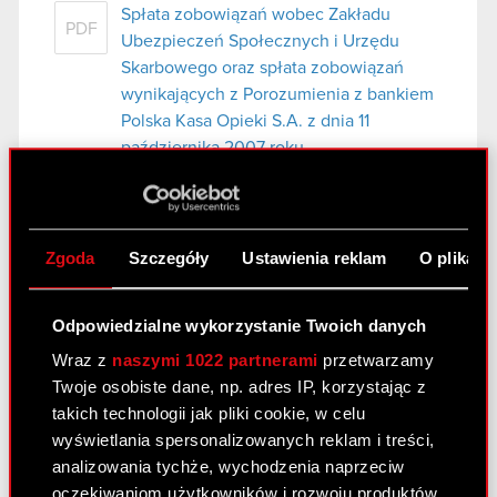
Spłata zobowiązań wobec Zakładu
PDF
Ubezpieczeń Społecznych i Urzędu
Skarbowego oraz spłata zobowiązań
wynikających z Porozumienia z bankiem
Polska Kasa Opieki S.A. z dnia 11
października 2007 roku.
Raport bieżący nr 47/2008
Zgoda
Szczegóły
Ustawienia reklam
O plikach
14 kwietnia 2008
Rejestracja podwyższenia kapitału
PDF
Odpowiedzialne wykorzystanie Twoich danych
zakładowego Optimus S.A.
Wraz z
naszymi 1022 partnerami
przetwarzamy
Twoje osobiste dane, np. adres IP, korzystając z
Raport bieżący nr 46/2008
takich technologii jak pliki cookie, w celu
wyświetlania spersonalizowanych reklam i treści,
11 kwietnia 2008
analizowania tychże, wychodzenia naprzeciw
Apelacja od wyroku Sądu Rejonowego w
oczekiwaniom użytkowników i rozwoju produktów.