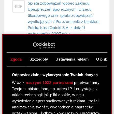
Spłata zobowiązań wobec Zakładu
PDF
Ubezpieczeń Społecznych i Urzędu
Skarbowego oraz spłata zobowiązań
wynikających z Porozumienia z bankiem
Polska Kasa Opieki S.A. z dnia 11
października 2007 roku.
Raport bieżący nr 47/2008
Zgoda
Szczegóły
Ustawienia reklam
O plikach
14 kwietnia 2008
Rejestracja podwyższenia kapitału
PDF
Odpowiedzialne wykorzystanie Twoich danych
zakładowego Optimus S.A.
Wraz z
naszymi 1022 partnerami
przetwarzamy
Twoje osobiste dane, np. adres IP, korzystając z
Raport bieżący nr 46/2008
takich technologii jak pliki cookie, w celu
wyświetlania spersonalizowanych reklam i treści,
11 kwietnia 2008
analizowania tychże, wychodzenia naprzeciw
Apelacja od wyroku Sądu Rejonowego w
oczekiwaniom użytkowników i rozwoju produktów.