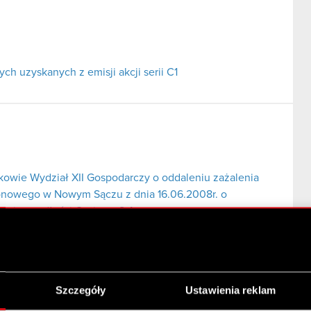
h uzyskanych z emisji akcji serii C1
wie Wydział XII Gospodarczy o oddaleniu zażalenia
onowego w Nowym Sączu z dnia 16.06.2008r. o
enie upadłości Optimus S.A.
Szczegóły
Ustawienia reklam
iosku Michała Dębskiego w sprawie ogłoszenia