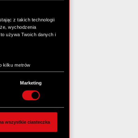
ając z takich technologii
chże, wychodzenia
kto używa Twoich danych i
o kilku metrów
anych (fingerprinting,
Marketing
łasne preferencje w
sekcji
nej chwili.
społecznościowe i
ostępniamy partnerom
a wszystkie ciasteczka
 innymi danymi
stanie z naszej witryny,