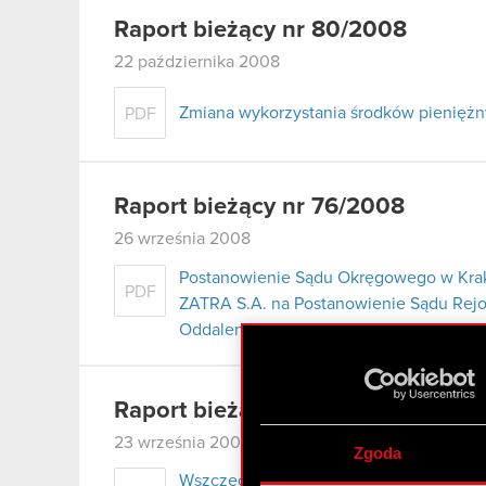
Raport bieżący nr 80/2008
22 października 2008
Zmiana wykorzystania środków pieniężnyc
PDF
Raport bieżący nr 76/2008
26 września 2008
Postanowienie Sądu Okręgowego w Krako
PDF
ZATRA S.A. na Postanowienie Sądu Rej
Oddaleniu wniosku ZATRA S.A. o ogłosz
Raport bieżący nr 75/2008
23 września 2008
Zgoda
Wszczęcie postępowania sądowego z wn