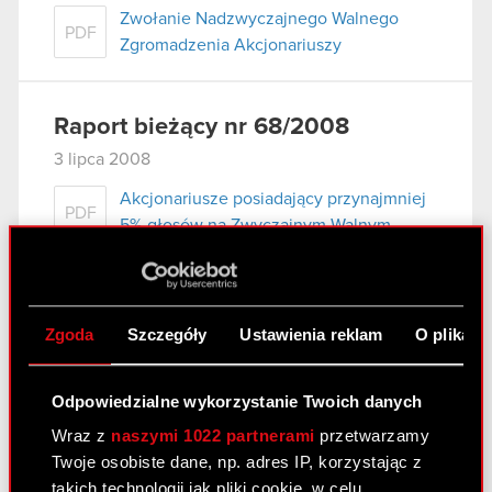
Zwołanie Nadzwyczajnego Walnego
PDF
Zgromadzenia Akcjonariuszy
Raport bieżący nr 68/2008
3 lipca 2008
Akcjonariusze posiadający przynajmniej
PDF
5% głosów na Zwyczajnym Walnym
Zgromadzeniu Optimus S.A. w dniu 30
czerwca 2008 r.
Zgoda
Szczegóły
Ustawienia reklam
O plikach
Raport bieżący nr 67/2008
2 lipca 2008
Odpowiedzialne wykorzystanie Twoich danych
Wraz z
naszymi 1022 partnerami
przetwarzamy
Odwołanie Prokurenta samoistnego
PDF
Twoje osobiste dane, np. adres IP, korzystając z
takich technologii jak pliki cookie, w celu