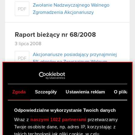
Zwołanie Nadzwyczajnego Walnego
PDF
Zgromadzenia Akcjonariuszy
Raport bieżący nr 68/2008
3 lipca 2008
Akcjonariusze posiadający przynajmniej
PDF
5% głosów na Zwyczajnym Walnym
Zgromadzeniu Optimus S.A. w dniu 30
czerwca 2008 r.
Zgoda
Szczegóły
Ustawienia reklam
O plikach
Raport bieżący nr 67/2008
2 lipca 2008
Odpowiedzialne wykorzystanie Twoich danych
Wraz z
naszymi 1022 partnerami
przetwarzamy
Odwołanie Prokurenta samoistnego
PDF
Twoje osobiste dane, np. adres IP, korzystając z
takich technologii jak pliki cookie, w celu