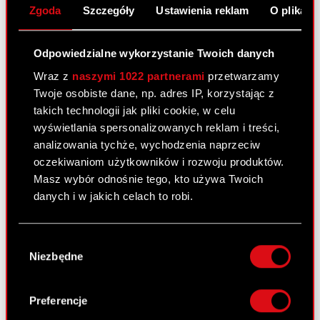
roku 2009
Zgoda
Szczegóły
Ustawienia reklam
O plikach
Odpowiedzialne wykorzystanie Twoich danych
Raport bieżący nr 6/2009
Wraz z
naszymi 1022 partnerami
przetwarzamy
20 lutego 2009
Twoje osobiste dane, np. adres IP, korzystając z
Raport bieżący nr 6/2009 – Zmiany w
takich technologii jak pliki cookie, w celu
PDF
składzie Zarządu Optimus S.A.
wyświetlania spersonalizowanych reklam i treści,
analizowania tychże, wychodzenia naprzeciw
oczekiwaniom użytkowników i rozwoju produktów.
Raport bieżący nr 5/2009
Masz wybór odnośnie tego, kto używa Twoich
danych i w jakich celach to robi.
18 lutego 2009
Korekta raportu kwartalnego za IV
Jeśli wyrazisz na to zgodę, chcielibyśmy również:
PDF
Wybór
kwartał 2008r.
Gromadzić dane dotyczące Twojej
Niezbędne
zgody
lokalizacji geograficznej z dokładnością nawet
do kilku metrów
Raport bieżący nr 4/2009
Identyfikować Twoje urządzenie, aktywnie
Preferencje
analizując charakteryzującego je zbiory
12 lutego 2009