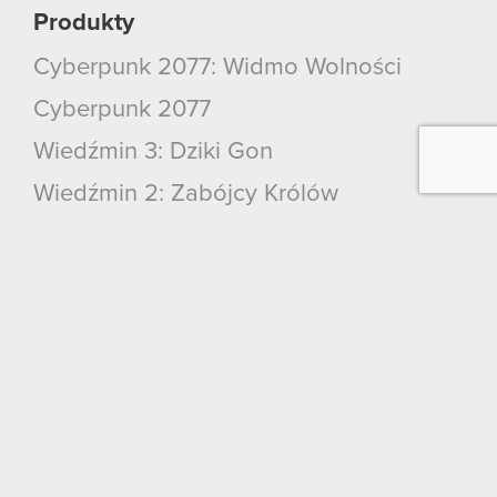
Produkty
Cyberpunk 2077: Widmo Wolności
Cyberpunk 2077
Wiedźmin 3: Dziki Gon
Wiedźmin 2: Zabójcy Królów
Wiedźmin
GWINT: Wiedźmińska Gra Karciana
Kontakt
CD PROJEKT S.A.
ul. Jagiellońska 74
03-301
Warszawa