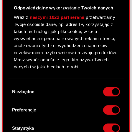
18 lutego 2009
Odpowiedzialne wykorzystanie Twoich danych
Korekta raportu kwartalnego za IV
Wraz z
naszymi 1022 partnerami
przetwarzamy
PDF
kwartał 2008r.
Twoje osobiste dane, np. adres IP, korzystając z
takich technologii jak pliki cookie, w celu
wyświetlania spersonalizowanych reklam i treści,
Raport bieżący nr 4/2009
analizowania tychże, wychodzenia naprzeciw
oczekiwaniom użytkowników i rozwoju produktów.
12 lutego 2009
Masz wybór odnośnie tego, kto używa Twoich
Uzupełnienie terminów przekazywania
danych i w jakich celach to robi.
PDF
raportów okresowych w roku 2009
Jeśli wyrazisz na to zgodę, chcielibyśmy również:
Wybór
Gromadzić dane dotyczące Twojej
Niezbędne
zgody
Raport bieżący nr 3/2009
lokalizacji geograficznej z dokładnością nawet
do kilku metrów
30 stycznia 2009
Identyfikować Twoje urządzenie, aktywnie
Preferencje
analizując charakteryzującego je zbiory
Zmiany w składzie Zarządu
PDF
danych (fingerprinting, czyli wirtualny odcisk
palca)
Statystyka