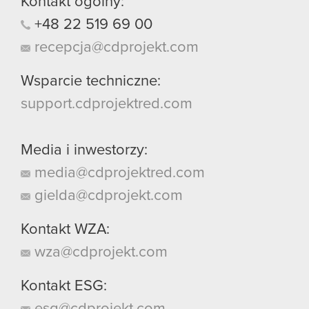
Kontakt ogólny:
+48
22
519
69
00
recepcja@cdprojekt.com
Wsparcie techniczne:
support.cdprojektred.com
Media i inwestorzy:
media@cdprojektred.com
gielda@cdprojekt.com
Kontakt WZA:
wza@cdprojekt.com
Kontakt ESG:
esg@cdprojekt.com