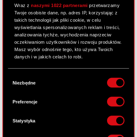
Wraz z
naszymi 1022 partnerami
przetwarzamy
Twoje osobiste dane, np. adres IP, korzystając z
Raport bieżący nr 86/2008
takich technologii jak pliki cookie, w celu
wyświetlania spersonalizowanych reklam i treści,
31 grudnia 2008
analizowania tychże, wychodzenia naprzeciw
Zaprzestanie konsolidowania spółki
oczekiwaniom użytkowników i rozwoju produktów.
PDF
zależnej
Masz wybór odnośnie tego, kto używa Twoich
danych i w jakich celach to robi.
Raport bieżący nr 87/2008
Jeśli wyrazisz na to zgodę, chcielibyśmy również:
Wybór
31 grudnia 2008
Gromadzić dane dotyczące Twojej
Niezbędne
zgody
lokalizacji geograficznej z dokładnością nawet
Terminy przekazywania raportów
do kilku metrów
PDF
okresowych w 2009 roku
Identyfikować Twoje urządzenie, aktywnie
Preferencje
analizując charakteryzującego je zbiory
danych (fingerprinting, czyli wirtualny odcisk
Raport bieżący nr 85/2008
palca)
Statystyka
Dowiedz się więcej odnośnie tego, jak Twoje
22 grudnia 2008
osobiste dane są przetwarzane oraz ustaw własne