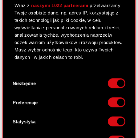
Wraz z
naszymi 1022 partnerami
przetwarzamy
Twoje osobiste dane, np. adres IP, korzystając z
Raport bieżący nr 86/2008
takich technologii jak pliki cookie, w celu
wyświetlania spersonalizowanych reklam i treści,
31 grudnia 2008
analizowania tychże, wychodzenia naprzeciw
Zaprzestanie konsolidowania spółki
oczekiwaniom użytkowników i rozwoju produktów.
PDF
zależnej
Masz wybór odnośnie tego, kto używa Twoich
danych i w jakich celach to robi.
Raport bieżący nr 87/2008
Jeśli wyrazisz na to zgodę, chcielibyśmy również:
Wybór
31 grudnia 2008
Gromadzić dane dotyczące Twojej
Niezbędne
zgody
lokalizacji geograficznej z dokładnością nawet
Terminy przekazywania raportów
do kilku metrów
PDF
okresowych w 2009 roku
Identyfikować Twoje urządzenie, aktywnie
Preferencje
analizując charakteryzującego je zbiory
danych (fingerprinting, czyli wirtualny odcisk
Raport bieżący nr 85/2008
palca)
Statystyka
Dowiedz się więcej odnośnie tego, jak Twoje
22 grudnia 2008
osobiste dane są przetwarzane oraz ustaw własne