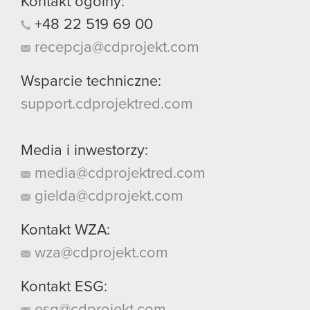
Kontakt ogólny:
+48
22
519
69
00
recepcja@cdprojekt.com
Wsparcie techniczne:
support.cdprojektred.com
Media i inwestorzy:
media@cdprojektred.com
gielda@cdprojekt.com
Kontakt WZA:
wza@cdprojekt.com
Kontakt ESG:
esg@cdprojekt.com