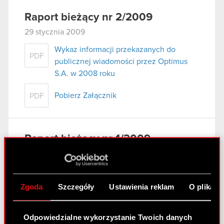
Raport bieżący nr 2/2009
29 stycznia 2009
Wykaz informacji przekazanych do
PDF
publicznej wiadomości przez Optimus
S.A. w 2008 roku
Pobierz Załącznik
PDF
Raport bieżący nr 1/2009
15 stycznia 2009
Informacja o niezastosowaniu zasady
PDF
Dobrych Praktyk Spółek Notowanych na
Zgoda
Szczegóły
Ustawienia reklam
O plikach
GPW na posiedzeniu Rady Nadzorczej
Optimus S.A. w dniu 14 stycznia 2009r. w
Odpowiedzialne wykorzystanie Twoich danych
sposób incydentalny.