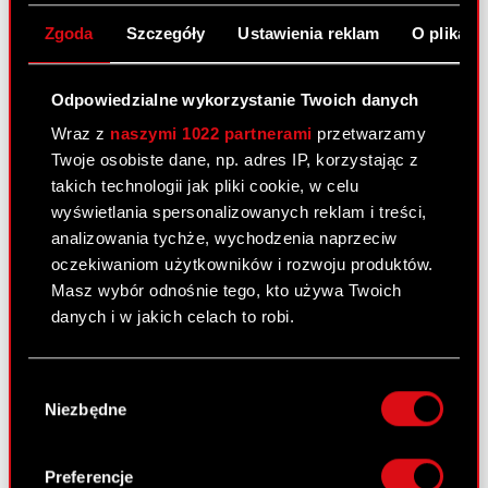
Zgoda
Szczegóły
Ustawienia reklam
O plikach
Załącznik
PDF
Odpowiedzialne wykorzystanie Twoich danych
Wraz z
naszymi 1022 partnerami
przetwarzamy
Raport bieżący nr 9/2009
Twoje osobiste dane, np. adres IP, korzystając z
20 kwietnia 2009
takich technologii jak pliki cookie, w celu
wyświetlania spersonalizowanych reklam i treści,
Raport bieżący numer 9/2009 –
PDF
analizowania tychże, wychodzenia naprzeciw
Negocjacje zmierzające do zawarcia
oczekiwaniom użytkowników i rozwoju produktów.
znaczącej umowy
Masz wybór odnośnie tego, kto używa Twoich
danych i w jakich celach to robi.
Raport bieżący nr 8/2009
Jeśli wyrazisz na to zgodę, chcielibyśmy również:
16 kwietnia 2009
Wybór
Gromadzić dane dotyczące Twojej
Niezbędne
zgody
Raport bieżący nr 8/2009 – Powołanie
lokalizacji geograficznej z dokładnością nawet
PDF
Komitetu Audytu w ramach struktury
do kilku metrów
Rady Nadzorczej spółki OPTIMUS S.A.
Identyfikować Twoje urządzenie, aktywnie
Preferencje