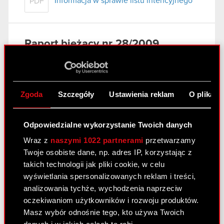
Informacja w sprawie listu intencyjnego
PDF
Raport bieżący nr 28/2009
26 września 2009
Informacja w sprawie listu intencyjnego
PDF
Zgoda
Szczegóły
Ustawienia reklam
O plikach
Raport bieżący nr 27/2009
Odpowiedzialne wykorzystanie Twoich danych
Wraz z
naszymi 1022 partnerami
przetwarzamy
17 września 2009
Twoje osobiste dane, np. adres IP, korzystając z
Informacja w sprawie listu intencyjnego
takich technologii jak pliki cookie, w celu
PDF
wyświetlania spersonalizowanych reklam i treści,
analizowania tychże, wychodzenia naprzeciw
oczekiwaniom użytkowników i rozwoju produktów.
Raport bieżący nr 26/2009
Masz wybór odnośnie tego, kto używa Twoich
17 września 2009