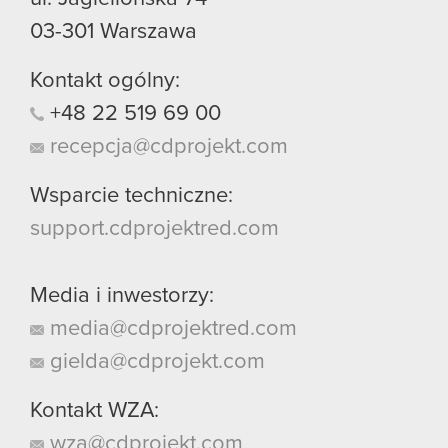
03-301
Warszawa
Kontakt ogólny:
+48
22
519
69
00
recepcja@cdprojekt.com
Wsparcie techniczne:
support.cdprojektred.com
Media i inwestorzy:
media@cdprojektred.com
gielda@cdprojekt.com
Kontakt WZA:
wza@cdprojekt.com