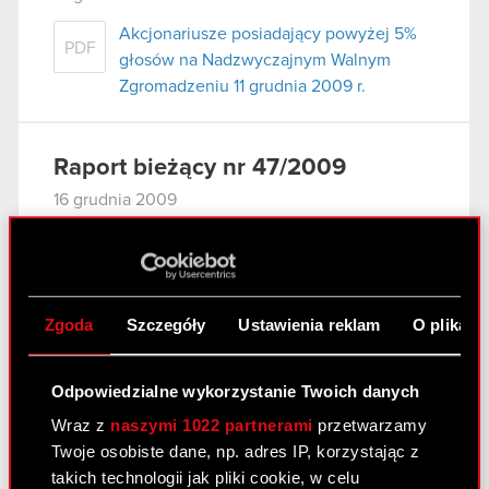
Akcjonariusze posiadający powyżej 5%
PDF
głosów na Nadzwyczajnym Walnym
Zgromadzeniu 11 grudnia 2009 r.
Raport bieżący nr 47/2009
16 grudnia 2009
Informacja udzielona akcjonariuszowi.
PDF
Zgoda
Szczegóły
Ustawienia reklam
O plikach
Raport bieżący nr 46/2009
16 grudnia 2009
Odpowiedzialne wykorzystanie Twoich danych
OGŁOSZENIE ZARZĄDU OPTIMUS
Wraz z
naszymi 1022 partnerami
przetwarzamy
PDF
SPÓŁKA AKCYJNA O ZWOŁANIU
Twoje osobiste dane, np. adres IP, korzystając z
NADZWYCZAJNEGO WALNEGO
takich technologii jak pliki cookie, w celu