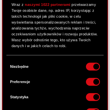
podmiot zależny
Wraz z
naszymi 1022 partnerami
przetwarzamy
Twoje osobiste dane, np. adres IP, korzystając z
takich technologii jak pliki cookie, w celu
Raport bieżący nr 20/2010
wyświetlania spersonalizowanych reklam i treści,
15 maja 2010
analizowania tychże, wychodzenia naprzeciw
oczekiwaniom użytkowników i rozwoju produktów.
Korekta raportu okresowego
PDF
Masz wybór odnośnie tego, kto używa Twoich
danych i w jakich celach to robi.
Pobierz załącznik
PDF
Jeśli wyrazisz na to zgodę, chcielibyśmy również:
Wybór
Gromadzić dane dotyczące Twojej
Niezbędne
zgody
lokalizacji geograficznej z dokładnością nawet
Raport bieżący nr 7/2010 –
do kilku metrów
korekta
Identyfikować Twoje urządzenie, aktywnie
Preferencje
analizując charakteryzującego je zbiory
13 maja 2010
danych (fingerprinting, czyli wirtualny odcisk
Terminy przekazywania raportów
palca)
Statystyka
PDF
okresowych w 2010 roku - korekta
Dowiedz się więcej odnośnie tego, jak Twoje
osobiste dane są przetwarzane oraz ustaw własne