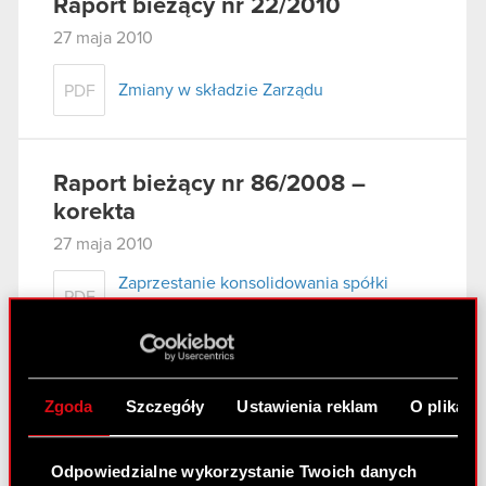
Raport bieżący nr 22/2010
27 maja 2010
Zmiany w składzie Zarządu
PDF
Raport bieżący nr 86/2008 –
korekta
27 maja 2010
Zaprzestanie konsolidowania spółki
PDF
zależnej - Korekta
Raport bieżący nr 21/2010
Zgoda
Szczegóły
Ustawienia reklam
O plikach
25 maja 2010
Zawarcie umowy znaczącej przez
Odpowiedzialne wykorzystanie Twoich danych
PDF