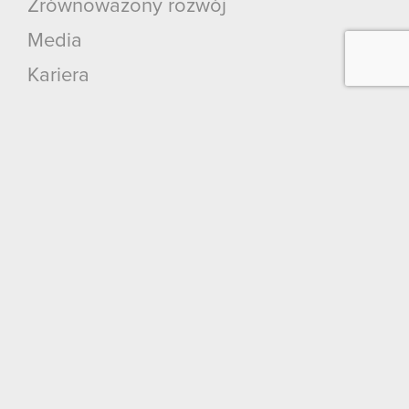
Zrównoważony rozwój
Media
Kariera
Kontakt
Szukaj
Produkty
Cyberpunk 2077: Widmo Wolności
Cyberpunk 2077
Wiedźmin 3: Dziki Gon
Wiedźmin 2: Zabójcy Królów
Wiedźmin
GWINT: Wiedźmińska Gra Karciana