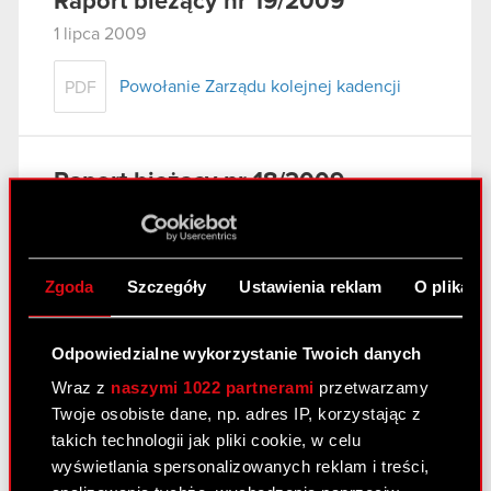
Raport bieżący nr 19/2009
1 lipca 2009
Powołanie Zarządu kolejnej kadencji
PDF
Raport bieżący nr 18/2009
1 lipca 2009
Zmiany w składzie Rady Nadzorczej
PDF
Zgoda
Szczegóły
Ustawienia reklam
O plikach
Odpowiedzialne wykorzystanie Twoich danych
Raport bieżący nr 17/2009
Wraz z
naszymi 1022 partnerami
przetwarzamy
1 lipca 2009
Twoje osobiste dane, np. adres IP, korzystając z
Uchwały powzięte na Zwyczajnym
takich technologii jak pliki cookie, w celu
PDF
Walnym Zgromadzeniu Akcjonariuszy
wyświetlania spersonalizowanych reklam i treści,
Spółki