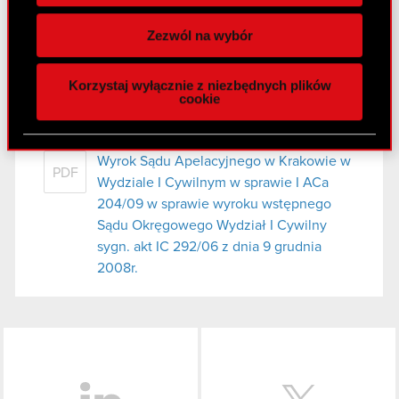
Wykorzystujemy pliki cookie do
spersonalizowania treści i reklam, aby oferować
Załącznik
PDF
Zezwól na wybór
funkcje społecznościowe i analizować ruch w
naszej witrynie. Informacje o tym, jak korzystasz
Korzystaj wyłącznie z niezbędnych plików
z naszej witryny, udostępniamy partnerom
cookie
Raport bieżący nr 14/2009
społecznościowym, reklamowym i analitycznym.
19 maja 2009
Partnerzy mogą połączyć te informacje z innymi
danymi otrzymanymi od Ciebie lub uzyskanymi
Wyrok Sądu Apelacyjnego w Krakowie w
PDF
podczas korzystania z ich usług. Kontynuując
Wydziale I Cywilnym w sprawie I ACa
korzystanie z naszej witryny, zgadasz się na
204/09 w sprawie wyroku wstępnego
używanie plików cookie.
Sądu Okręgowego Wydział I Cywilny
sygn. akt IC 292/06 z dnia 9 grudnia
2008r.
LinkedIn