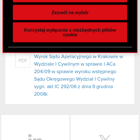
Wykorzystujemy pliki cookie do
spersonalizowania treści i reklam, aby oferować
Załącznik
PDF
Zezwól na wybór
funkcje społecznościowe i analizować ruch w
naszej witrynie. Informacje o tym, jak korzystasz
Korzystaj wyłącznie z niezbędnych plików
z naszej witryny, udostępniamy partnerom
cookie
Raport bieżący nr 14/2009
społecznościowym, reklamowym i analitycznym.
19 maja 2009
Partnerzy mogą połączyć te informacje z innymi
danymi otrzymanymi od Ciebie lub uzyskanymi
Wyrok Sądu Apelacyjnego w Krakowie w
PDF
podczas korzystania z ich usług. Kontynuując
Wydziale I Cywilnym w sprawie I ACa
korzystanie z naszej witryny, zgadasz się na
204/09 w sprawie wyroku wstępnego
używanie plików cookie.
Sądu Okręgowego Wydział I Cywilny
sygn. akt IC 292/06 z dnia 9 grudnia
2008r.
LinkedIn