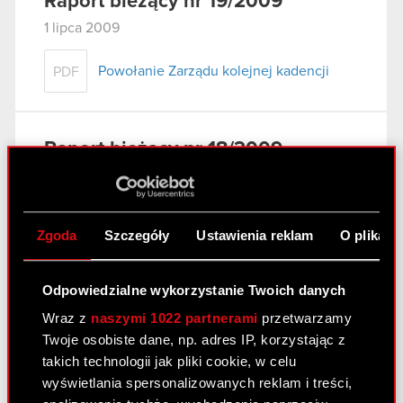
Raport bieżący nr 19/2009
1 lipca 2009
Powołanie Zarządu kolejnej kadencji
PDF
Raport bieżący nr 18/2009
1 lipca 2009
Zmiany w składzie Rady Nadzorczej
PDF
Zgoda
Szczegóły
Ustawienia reklam
O plikach
Odpowiedzialne wykorzystanie Twoich danych
Raport bieżący nr 17/2009
Wraz z
naszymi 1022 partnerami
przetwarzamy
1 lipca 2009
Twoje osobiste dane, np. adres IP, korzystając z
Uchwały powzięte na Zwyczajnym
takich technologii jak pliki cookie, w celu
PDF
Walnym Zgromadzeniu Akcjonariuszy
wyświetlania spersonalizowanych reklam i treści,
Spółki