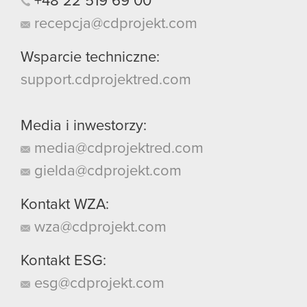
+48
22
519
69
00
recepcja@cdprojekt.com
Wsparcie techniczne:
support.cdprojektred.com
Media i inwestorzy:
media@cdprojektred.com
gielda@cdprojekt.com
Kontakt WZA:
wza@cdprojekt.com
Kontakt ESG:
esg@cdprojekt.com