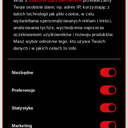
Wraz z
naszymi 1022 partnerami
przetwarzamy
Twoje osobiste dane, np. adres IP, korzystając z
Zawarcie znaczącej umowy
PDF
takich technologii jak pliki cookie, w celu
wyświetlania spersonalizowanych reklam i treści,
analizowania tychże, wychodzenia naprzeciw
Raport bieżący nr 36/2009
oczekiwaniom użytkowników i rozwoju produktów.
Masz wybór odnośnie tego, kto używa Twoich
3 listopada 2009
danych i w jakich celach to robi.
Zgłoszenie wniosku o upadłość jednostki
PDF
zależnej
Jeśli wyrazisz na to zgodę, chcielibyśmy również:
Wybór
Gromadzić dane dotyczące Twojej
Niezbędne
zgody
lokalizacji geograficznej z dokładnością nawet
Raport bieżący nr 35/2009
do kilku metrów
31 października 2009
Identyfikować Twoje urządzenie, aktywnie
Preferencje
analizując charakteryzującego je zbiory
Spełnienie się warunku zawieszającego
danych (fingerprinting, czyli wirtualny odcisk
PDF
znaczącej Umowy
palca)
Statystyka
Dowiedz się więcej odnośnie tego, jak Twoje
osobiste dane są przetwarzane oraz ustaw własne
Marketing
Raport bieżący nr 34/2009