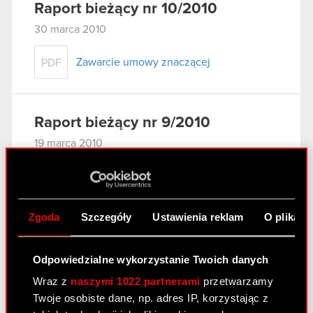
Raport bieżący nr 10/2010
30 marca 2010
Zawarcie umowy znaczącej
PDF
Raport bieżący nr 9/2010
19 marca 2010
Udzielenie poręczeń wekslowych
PDF
Zgoda
Szczegóły
Ustawienia reklam
O plikach
Raport bieżący nr 8/2010
3 lutego 2010
Odpowiedzialne wykorzystanie Twoich danych
Wraz z
naszymi 1022 partnerami
przetwarzamy
Zawarcie umów znaczących
PDF
Twoje osobiste dane, np. adres IP, korzystając z