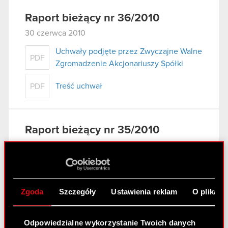
Raport bieżący nr 36/2010
30 czerwca 2010
Uchwały podjęte przez Zwyczajne Walne
PDF
Zgromadzenie Akcjonariuszy Spółki
Treść uchwał
PDF
Raport bieżący nr 35/2010
29 czerwca 2010
Korekta raportu okresowego
PDF
Zgoda
Szczegóły
Ustawienia reklam
O plikach
Raport bieżący nr 34/2010
Odpowiedzialne wykorzystanie Twoich danych