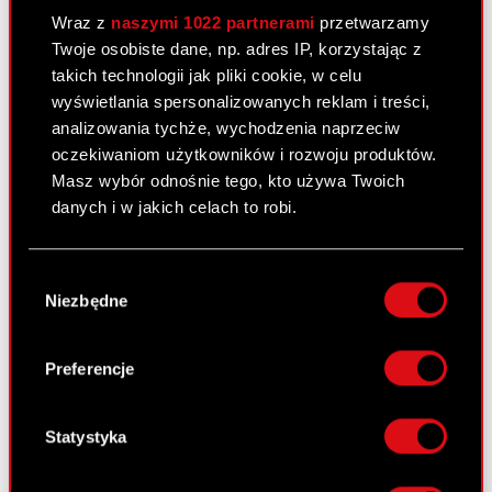
29 czerwca 2010
Wraz z
naszymi 1022 partnerami
przetwarzamy
Twoje osobiste dane, np. adres IP, korzystając z
Korekta raportu okresowego
PDF
takich technologii jak pliki cookie, w celu
wyświetlania spersonalizowanych reklam i treści,
Sprawozdanie finansowe 2009
PDF
analizowania tychże, wychodzenia naprzeciw
oczekiwaniom użytkowników i rozwoju produktów.
Oświadczenie biegłego rewidenta
PDF
Masz wybór odnośnie tego, kto używa Twoich
danych i w jakich celach to robi.
Jeśli wyrazisz na to zgodę, chcielibyśmy również:
Raport bieżący nr 33/2010
Wybór
Gromadzić dane dotyczące Twojej
Niezbędne
zgody
14 czerwca 2010
lokalizacji geograficznej z dokładnością nawet
do kilku metrów
Informacja udzielona akcjonariuszowi
PDF
Identyfikować Twoje urządzenie, aktywnie
Preferencje
analizując charakteryzującego je zbiory
danych (fingerprinting, czyli wirtualny odcisk
palca)
Statystyka
Raport bieżący nr 32/2010
Dowiedz się więcej odnośnie tego, jak Twoje
9 czerwca 2010
osobiste dane są przetwarzane oraz ustaw własne