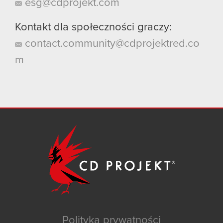
esg@cdprojekt.com
Kontakt dla społeczności graczy:
contact.community@cdprojektred.co
m
Polityka prywatności