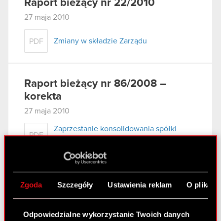
Raport bieżący nr 22/2010
27 maja 2010
Zmiany w składzie Zarządu
PDF
Raport bieżący nr 86/2008 –
korekta
27 maja 2010
Zaprzestanie konsolidowania spółki
PDF
zależnej - Korekta
Raport bieżący nr 21/2010
Zgoda
Szczegóły
Ustawienia reklam
O plikach
25 maja 2010
Zawarcie umowy znaczącej przez
Odpowiedzialne wykorzystanie Twoich danych
PDF