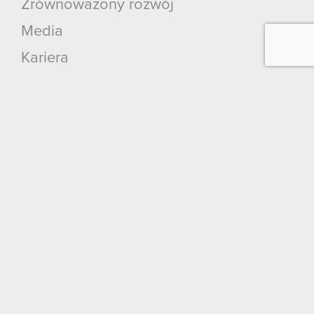
Zrównoważony rozwój
Media
Kariera
Kontakt
Szukaj
Produkty
Cyberpunk 2077: Widmo Wolności
Cyberpunk 2077
Wiedźmin 3: Dziki Gon
Wiedźmin 2: Zabójcy Królów
Wiedźmin
GWINT: Wiedźmińska Gra Karciana