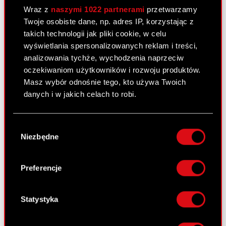
podmiot zależny
Wraz z
naszymi 1022 partnerami
przetwarzamy
Twoje osobiste dane, np. adres IP, korzystając z
takich technologii jak pliki cookie, w celu
Raport bieżący nr 20/2010
wyświetlania spersonalizowanych reklam i treści,
15 maja 2010
analizowania tychże, wychodzenia naprzeciw
oczekiwaniom użytkowników i rozwoju produktów.
Korekta raportu okresowego
PDF
Masz wybór odnośnie tego, kto używa Twoich
danych i w jakich celach to robi.
Pobierz załącznik
PDF
Jeśli wyrazisz na to zgodę, chcielibyśmy również:
Wybór
Gromadzić dane dotyczące Twojej
Niezbędne
zgody
lokalizacji geograficznej z dokładnością nawet
Raport bieżący nr 7/2010 –
do kilku metrów
korekta
Identyfikować Twoje urządzenie, aktywnie
Preferencje
analizując charakteryzującego je zbiory
13 maja 2010
danych (fingerprinting, czyli wirtualny odcisk
Terminy przekazywania raportów
palca)
Statystyka
PDF
okresowych w 2010 roku - korekta
Dowiedz się więcej odnośnie tego, jak Twoje
osobiste dane są przetwarzane oraz ustaw własne