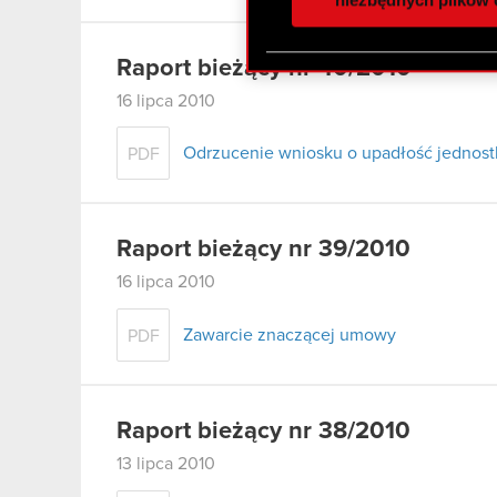
otrzymanymi od Ciebie lub
zgadasz się na używanie p
Raport bieżący nr 40/2010
16 lipca 2010
Odrzucenie wniosku o upadłość jednostk
PDF
Raport bieżący nr 39/2010
16 lipca 2010
Zawarcie znaczącej umowy
PDF
Raport bieżący nr 38/2010
13 lipca 2010