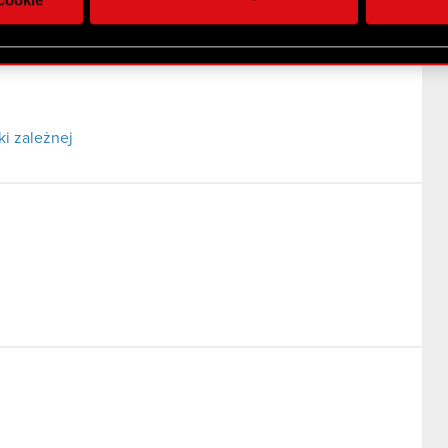
 uzyskanymi podczas korzystania z ich usług. Kontynuując korzy
lików cookie.
i zależnej