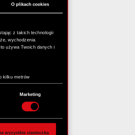
O plikach cookies
ając z takich technologii
chże, wychodzenia
kto używa Twoich danych i
o kilku metrów
anych (fingerprinting,
Marketing
łasne preferencje w
sekcji
nej chwili.
społecznościowe i
ostępniamy partnerom
a wszystkie ciasteczka
 innymi danymi