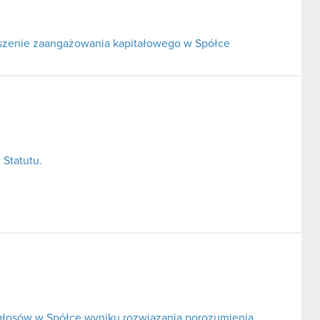
ejszenie zaangażowania kapitałowego w Spółce
 Statutu.
 głosów w Spółce wyniku rozwiązania porozumienia