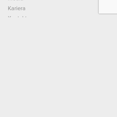
Kariera
Kontakt
Szukaj
Produkty
Cyberpunk 2077: Widmo Wolności
Cyberpunk 2077
Wiedźmin 3: Dziki Gon
Wiedźmin 2: Zabójcy Królów
Wiedźmin
GWINT: Wiedźmińska Gra Karciana
Kontakt