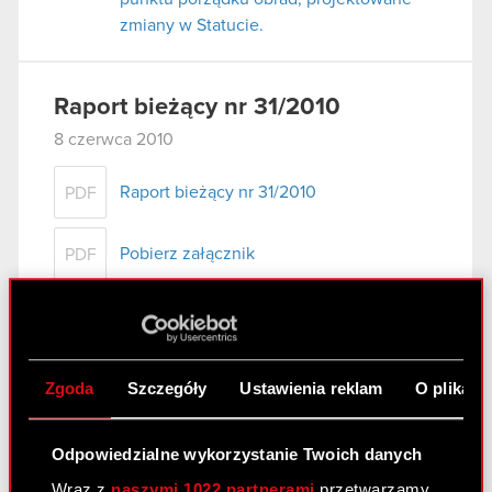
zmiany w Statucie.
Raport bieżący nr 31/2010
8 czerwca 2010
Raport bieżący nr 31/2010
PDF
Pobierz załącznik
PDF
Raport bieżący nr 30/2010
4 czerwca 2010
Zgoda
Szczegóły
Ustawienia reklam
O plikach
Rezygnacja osoby zarządzającej
PDF
Odpowiedzialne wykorzystanie Twoich danych
Wraz z
naszymi 1022 partnerami
przetwarzamy