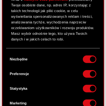
Twoje osobiste dane, np. adres IP, korzystając z
Raport bieżący nr 29/2010
takich technologii jak pliki cookie, w celu
3 czerwca 2010
wyświetlania spersonalizowanych reklam i treści,
analizowania tychże, wychodzenia naprzeciw
Projekty uchwał Zwyczajnego Walnego
PDF
oczekiwaniom użytkowników i rozwoju produktów.
Zgromadzenia Akcjonariuszy
Masz wybór odnośnie tego, kto używa Twoich
danych i w jakich celach to robi.
Pobierz załącznik
PDF
Jeśli wyrazisz na to zgodę, chcielibyśmy również:
Wybór
Gromadzić dane dotyczące Twojej
Niezbędne
Raport bieżący nr 28/2010
zgody
lokalizacji geograficznej z dokładnością nawet
3 czerwca 2010
do kilku metrów
Identyfikować Twoje urządzenie, aktywnie
Preferencje
Ogłoszenie o zwołaniu Zwyczajnego
analizując charakteryzującego je zbiory
PDF
Walnego Zgromadzenia
danych (fingerprinting, czyli wirtualny odcisk
palca)
Statystyka
Dowiedz się więcej odnośnie tego, jak Twoje
Raport bieżący nr 27/2010
osobiste dane są przetwarzane oraz ustaw własne
Marketing
3 czerwca 2010
preferencje w
sekcji szczegółów
. W Deklaracji