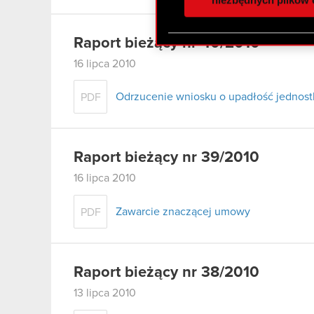
otrzymanymi od Ciebie lub
zgadasz się na używanie p
Raport bieżący nr 40/2010
16 lipca 2010
Odrzucenie wniosku o upadłość jednostk
PDF
Raport bieżący nr 39/2010
16 lipca 2010
Zawarcie znaczącej umowy
PDF
Raport bieżący nr 38/2010
13 lipca 2010