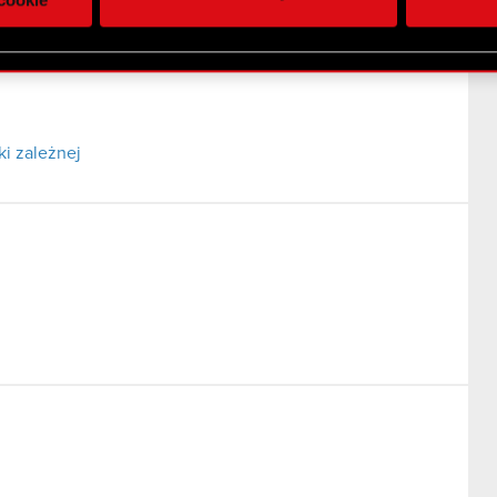
 uzyskanymi podczas korzystania z ich usług. Kontynuując korzy
lików cookie.
i zależnej