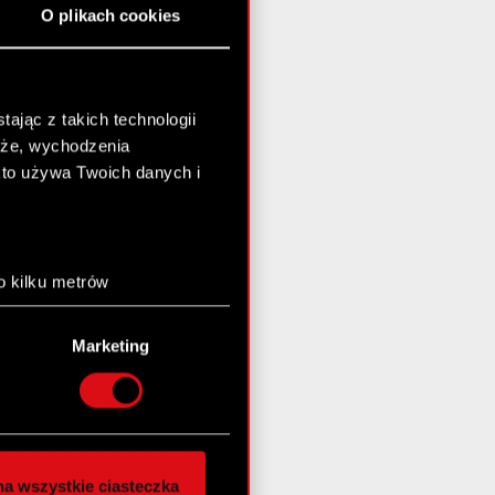
O plikach cookies
ając z takich technologii
chże, wychodzenia
kto używa Twoich danych i
o kilku metrów
anych (fingerprinting,
Marketing
łasne preferencje w
sekcji
nej chwili.
społecznościowe i
ostępniamy partnerom
a wszystkie ciasteczka
 innymi danymi