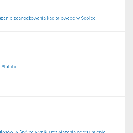
ejszenie zaangażowania kapitałowego w Spółce
 Statutu.
 głosów w Spółce wyniku rozwiązania porozumienia