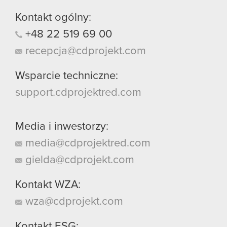
Kontakt ogólny:
+48
22
519
69
00
recepcja@cdprojekt.com
Wsparcie techniczne:
support.cdprojektred.com
Media i inwestorzy:
media@cdprojektred.com
gielda@cdprojekt.com
Kontakt WZA:
wza@cdprojekt.com
Kontakt ESG: