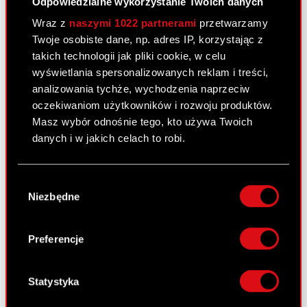
Odpowiedzialne wykorzystanie Twoich danych
Raport bieżący nr 73/2010
Wraz z
naszymi 1022 partnerami
przetwarzamy
18 października 2010
Twoje osobiste dane, np. adres IP, korzystając z
Szacunki wybranych pozycji
takich technologii jak pliki cookie, w celu
PDF
skonsolidowanych wyników finansowych
wyświetlania spersonalizowanych reklam i treści,
Grupy Kapitałowej Optimus za okres od
analizowania tychże, wychodzenia naprzeciw
01 lipca 2010 r. do 30 września 2010 r.
oczekiwaniom użytkowników i rozwoju produktów.
Masz wybór odnośnie tego, kto używa Twoich
danych i w jakich celach to robi.
Raport bieżący nr 72/2010
Jeśli wyrazisz na to zgodę, chcielibyśmy również:
15 października 2010
Wybór
Gromadzić dane dotyczące Twojej
Niezbędne
Akcjonariusze posiadający co najmniej
zgody
lokalizacji geograficznej z dokładnością nawet
PDF
5% głosów na Nadzwyczajnym Walnym
do kilku metrów
Zgromadzeniu Akcjonariuszy Spółki.
Identyfikować Twoje urządzenie, aktywnie
Preferencje
analizując charakteryzującego je zbiory
danych (fingerprinting, czyli wirtualny odcisk
Raport bieżący nr 71/2010
palca)
Statystyka
Dowiedz się więcej odnośnie tego, jak Twoje
15 października 2010