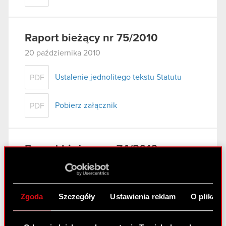
Raport bieżący nr 75/2010
20 października 2010
Ustalenie jednolitego tekstu Statutu
PDF
Pobierz załącznik
PDF
Raport bieżący nr 74/2010
19 października 2010
Zawarcie aneksów do umów pożyczek z
PDF
akcjonariuszami Spółki
Zgoda
Szczegóły
Ustawienia reklam
O plikach