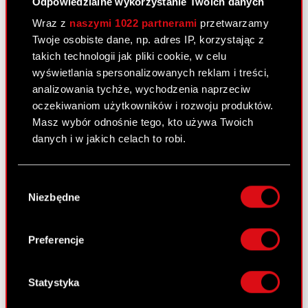
Odpowiedzialne wykorzystanie Twoich danych
Raport bieżący nr 73/2010
Wraz z
naszymi 1022 partnerami
przetwarzamy
18 października 2010
Twoje osobiste dane, np. adres IP, korzystając z
Szacunki wybranych pozycji
takich technologii jak pliki cookie, w celu
PDF
skonsolidowanych wyników finansowych
wyświetlania spersonalizowanych reklam i treści,
Grupy Kapitałowej Optimus za okres od
analizowania tychże, wychodzenia naprzeciw
01 lipca 2010 r. do 30 września 2010 r.
oczekiwaniom użytkowników i rozwoju produktów.
Masz wybór odnośnie tego, kto używa Twoich
danych i w jakich celach to robi.
Raport bieżący nr 72/2010
Jeśli wyrazisz na to zgodę, chcielibyśmy również:
15 października 2010
Wybór
Gromadzić dane dotyczące Twojej
Niezbędne
Akcjonariusze posiadający co najmniej
zgody
lokalizacji geograficznej z dokładnością nawet
PDF
5% głosów na Nadzwyczajnym Walnym
do kilku metrów
Zgromadzeniu Akcjonariuszy Spółki.
Identyfikować Twoje urządzenie, aktywnie
Preferencje
analizując charakteryzującego je zbiory
danych (fingerprinting, czyli wirtualny odcisk
Raport bieżący nr 71/2010
palca)
Statystyka
Dowiedz się więcej odnośnie tego, jak Twoje
15 października 2010