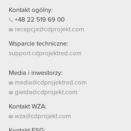
Kontakt ogólny:
+48
22
519
69
00
recepcja@cdprojekt.com
Wsparcie techniczne:
support.cdprojektred.com
Media i inwestorzy:
media@cdprojektred.com
gielda@cdprojekt.com
Kontakt WZA:
wza@cdprojekt.com
Kontakt ESG: