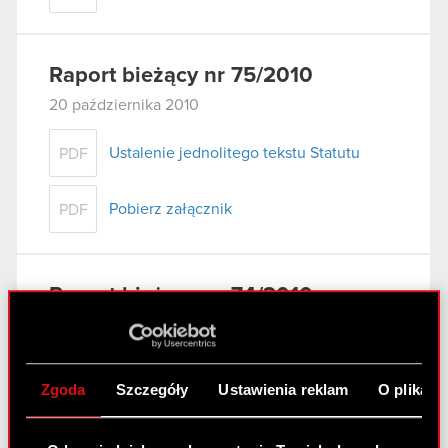
Raport bieżący nr 75/2010
20 października 2010
Ustalenie jednolitego tekstu Statutu
PDF
Pobierz załącznik
PDF
Raport bieżący nr 74/2010
19 października 2010
Zawarcie aneksów do umów pożyczek z
PDF
akcjonariuszami Spółki
Zgoda
Szczegóły
Ustawienia reklam
O plikach