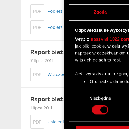
Pobierz raport
PDF
Zgoda
Pobierz załącznik
PDF
Odpowiedzialne wykorzys
Wraz z
naszymi 1022 par
jak pliki cookie, w celu w
Raport bieżący nr 43/2011
naprzeciw oczekiwaniom u
w jakich celach to robi.
7 lipca 2011
Jeśli wyrazisz na to zgodę
Wszczęcie postępowania sądowego, któr
PDF
Gromadzić dane dot
Identyfikować Twoje
Wybór
czyli wirtualny odcisk 
zgody
Niezbędne
Raport bieżący nr 42/2011
Dowiedz się więcej odnośn
1 lipca 2011
szczegółów
. W Deklaracj
Ustalenie jednolitego tekstu Statutu Spó
PDF
Wykorzystujemy pliki cook