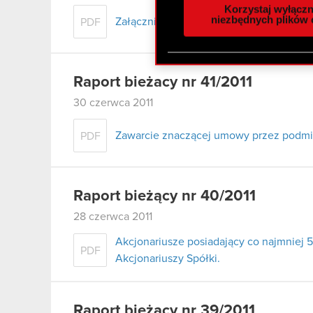
analizować ruch w naszej w
Korzystaj wyłączn
społecznościowym, reklam
niezbędnych plików 
Załącznik - tekst jednolity statutu
PDF
otrzymanymi od Ciebie lub
zgadasz się na używanie p
Raport bieżacy nr 41/2011
30 czerwca 2011
Zawarcie znaczącej umowy przez podmi
PDF
Raport bieżący nr 40/2011
28 czerwca 2011
Akcjonariusze posiadający co najmnie
PDF
Akcjonariuszy Spółki.
Raport bieżący nr 39/2011