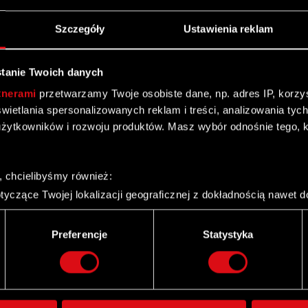
Szczegóły
Ustawienia reklam
tanie Twoich danych
tnerami
przetwarzamy Twoje osobiste dane, np. adres IP, korzyst
yświetlania spersonalizowanych reklam i treści, analizowania ty
żytkowników i rozwoju produktów. Masz wybór odnośnie tego, 
, chcielibyśmy również:
ego stroną jest spółka zależną
yczące Twojej lokalizacji geograficznej z dokładnością nawet d
 urządzenie, aktywnie analizując charakteryzującego je zbiory d
palca)
Preferencje
Statystyka
ie tego, jak Twoje osobiste dane są przetwarzane oraz ustaw w
i plików cookie możesz zmienić lub wycofać swoją zgodę w dowol
łki
ie do spersonalizowania treści i reklam, aby oferować funkcje 