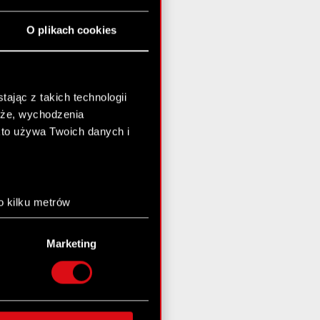
O plikach cookies
ając z takich technologii
chże, wychodzenia
kto używa Twoich danych i
o kilku metrów
anych (fingerprinting,
Marketing
łasne preferencje w
sekcji
nej chwili.
społecznościowe i