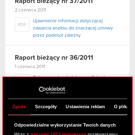
Raport bieżący nr 37/2011
2 czerwca 2011
Ujawnienie informacji dotyczącej
PDF
zawarcia aneksu do znaczącej umowy
przez podmiot zależny
Raport bieżący nr 36/2011
1 czerwca 2011
Zgłoszenie kandydatury na Członka
PDF
Rady Nadzorczej Optimus S.A.
Pobierz załącznik
PDF
Zgoda
Szczegóły
Ustawienia reklam
O plikach
Raport bieżący nr 35/2011
Odpowiedzialne wykorzystanie Twoich danych
1 czerwca 2011
Wraz z
naszymi 1022 partnerami
przetwarzamy