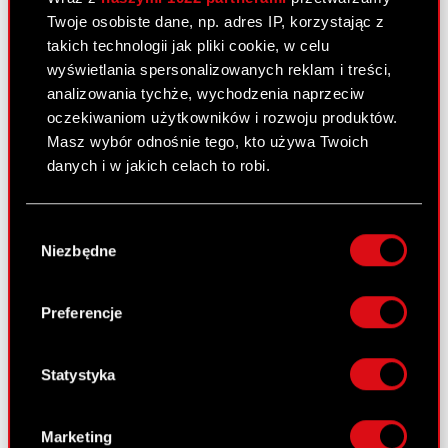
Twoje osobiste dane, np. adres IP, korzystając z
Projekty uchwał Zwyczajnego Walnego
PDF
takich technologii jak pliki cookie, w celu
Zgromadzenia Akcjonariuszy
wyświetlania spersonalizowanych reklam i treści,
analizowania tychże, wychodzenia naprzeciw
Pobierz załącznik
PDF
oczekiwaniom użytkowników i rozwoju produktów.
Masz wybór odnośnie tego, kto używa Twoich
danych i w jakich celach to robi.
Raport bieżący nr 34/2011
1 czerwca 2011
Jeśli wyrazisz na to zgodę, chcielibyśmy również:
Wybór
Gromadzić dane dotyczące Twojej
Ogłoszenie o zwołaniu Zwyczajnego
Niezbędne
zgody
PDF
lokalizacji geograficznej z dokładnością nawet
Walnego Zgromadzenia
do kilku metrów
Identyfikować Twoje urządzenie, aktywnie
Preferencje
analizując charakteryzującego je zbiory
Raport bieżący nr 33/2011
danych (fingerprinting, czyli wirtualny odcisk
palca)
Statystyka
31 maja 2011
Dowiedz się więcej odnośnie tego, jak Twoje
Podjęcie przez Zarząd Optimus S.A.
osobiste dane są przetwarzane oraz ustaw własne
PDF
uchwały w przedmiocie skierowania do
Marketing
preferencje w
sekcji szczegółów
. W Deklaracji