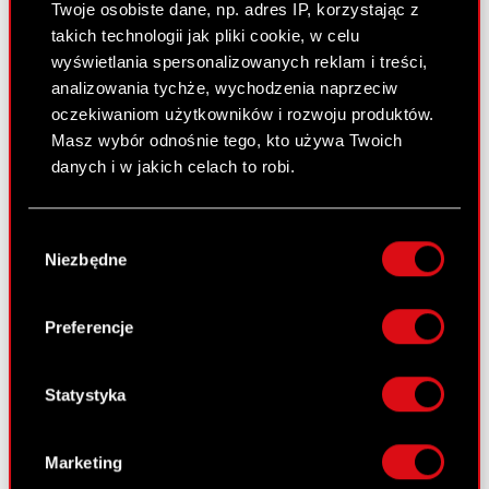
Twoje osobiste dane, np. adres IP, korzystając z
takich technologii jak pliki cookie, w celu
Pobierz załącznik
PDF
wyświetlania spersonalizowanych reklam i treści,
analizowania tychże, wychodzenia naprzeciw
oczekiwaniom użytkowników i rozwoju produktów.
Raport bieżący nr 35/2011
Masz wybór odnośnie tego, kto używa Twoich
danych i w jakich celach to robi.
1 czerwca 2011
Projekty uchwał Zwyczajnego Walnego
Jeśli wyrazisz na to zgodę, chcielibyśmy również:
PDF
Zgromadzenia Akcjonariuszy
Wybór
Gromadzić dane dotyczące Twojej
Niezbędne
zgody
lokalizacji geograficznej z dokładnością nawet
Pobierz załącznik
PDF
do kilku metrów
Identyfikować Twoje urządzenie, aktywnie
Preferencje
analizując charakteryzującego je zbiory
danych (fingerprinting, czyli wirtualny odcisk
Raport bieżący nr 34/2011
palca)
Statystyka
1 czerwca 2011
Dowiedz się więcej odnośnie tego, jak Twoje
osobiste dane są przetwarzane oraz ustaw własne
Ogłoszenie o zwołaniu Zwyczajnego
Marketing
PDF
preferencje w
sekcji szczegółów
. W Deklaracji
Walnego Zgromadzenia