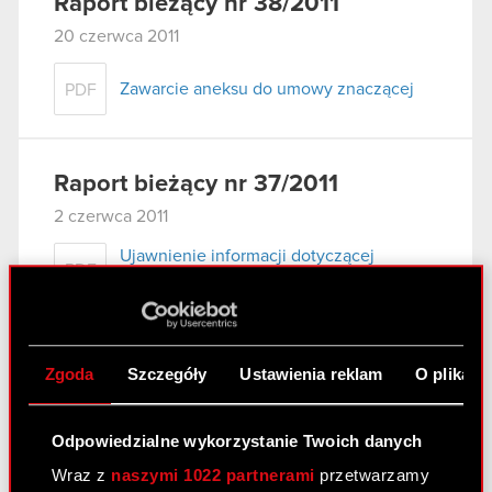
Raport bieżący nr 38/2011
20 czerwca 2011
Zawarcie aneksu do umowy znaczącej
PDF
Raport bieżący nr 37/2011
2 czerwca 2011
Ujawnienie informacji dotyczącej
PDF
zawarcia aneksu do znaczącej umowy
przez podmiot zależny
Zgoda
Szczegóły
Ustawienia reklam
O plikach
Raport bieżący nr 36/2011
1 czerwca 2011
Odpowiedzialne wykorzystanie Twoich danych
Zgłoszenie kandydatury na Członka
Wraz z
naszymi 1022 partnerami
przetwarzamy
PDF
Rady Nadzorczej Optimus S.A.